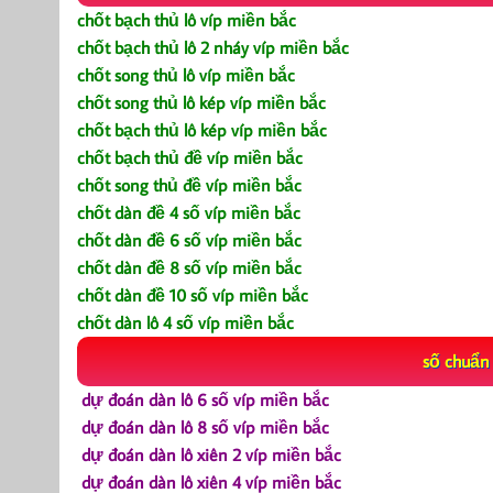
chốt bạch thủ lô víp miền bắc
chốt bạch thủ lô 2 nháy víp miền bắc
chốt song thủ lô víp miền bắc
chốt song thủ lô kép víp miền bắc
chốt bạch thủ lô kép víp miền bắc
chốt bạch thủ đề víp miền bắc
chốt song thủ đề víp miền bắc
chốt dàn đề 4 số víp miền bắc
chốt dàn đề 6 số víp miền bắc
chốt dàn đề 8 số víp miền bắc
chốt dàn đề 10 số víp miền bắc
chốt dàn lô 4 số víp miền bắc
số chuẩn 
dự đoán dàn lô 6 số víp miền bắc
dự đoán dàn lô 8 số víp miền bắc
dự đoán dàn lô xiên 2 víp miền bắc
dự đoán dàn lô xiên 4 víp miền bắc