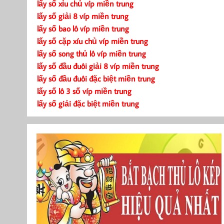
lấy số xỉu chủ víp miền trung
lấy số giải 8 víp miền trung
lấy số bao lô víp miền trung
lấy số cặp xíu chủ víp miền trung
lấy số song thủ lô víp miền trung
lấy số đầu đuôi giải 8 víp miền trung
lấy số đầu đuôi đặc biệt miền trung
lấy số lô 3 số víp miền trung
lấy số giải đặc biệt miền trung