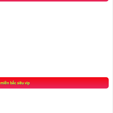
miền bắc siêu vip