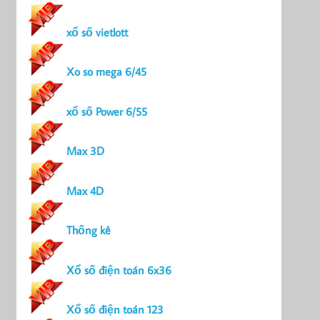
xổ số vietlott
Xo so mega 6/45
xổ số Power 6/55
Max 3D
Max 4D
Thống kê
Xổ số điện toán 6x36
Xổ số điện toán 123