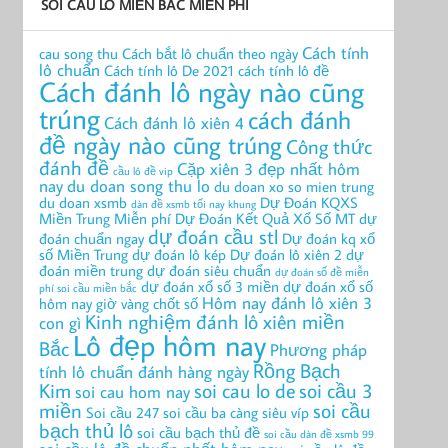
SOI CẦU LÔ MIỀN BẮC MIỄN PHÍ
Cách tính
cau song thu
Cách bắt lô chuẩn theo ngày
lô chuẩn
Cách tính lô De 2021
cách tính lô đề
Cách đánh lô ngày nào cũng
trúng
cách đánh
Cách đánh lô xiên 4
đề ngày nào cũng trúng
Công thức
đánh đề
Cặp xiên 3 đẹp nhất hôm
cầu lô đề vip
nay
du doan song thu lo
du doan xo so mien trung
du doan xsmb
Dự Đoán KQXS
dàn đề xsmb tối nay khung
Miền Trung Miễn phí
Dự Đoán Kết Quả Xổ Số MT
dự
dự đoán cầu stl
đoán chuẩn ngay
Dự đoán kq xổ
số Miền Trung
dự đoán lô kép
Dự đoán lô xiên 2
dự
đoán miền trung
dự đoán siêu chuẩn
dự đoán số đề miễn
dự đoán xổ số 3 miền
dự đoán xổ số
phí soi cầu miền bắc
Hôm nay đánh lô xiên 3
hôm nay
giờ vàng chốt số
Kinh nghiệm đánh lô xiên miền
con gì
Lô đẹp hôm nay
Bắc
Phương pháp
Rồng Bạch
tính lô chuẩn đánh hàng ngày
Kim
soi cau lo de
soi cầu 3
soi cau hom nay
miền
soi cầu
Soi cầu 247
soi cầu ba càng siêu víp
bạch thủ lô
soi cầu bạch thủ đề
soi cầu dàn đề xsmb 99