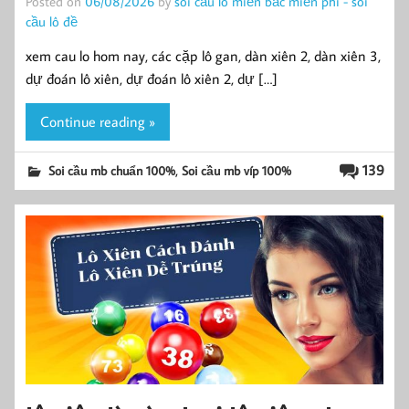
Posted on
06/08/2026
by
soi cầu lô miền bắc miễn phí - soi
cầu lô đề
xem cau lo hom nay, các cặp lô gan, dàn xiên 2, dàn xiên 3,
dự đoán lô xiên, dự đoán lô xiên 2, dự […]
Continue reading »
,
139
Soi cầu mb chuẩn 100%
Soi cầu mb víp 100%