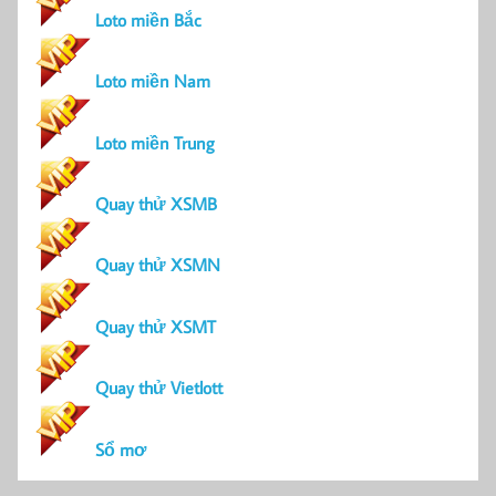
Loto miền Bắc
Loto miền Nam
Loto miền Trung
Quay thử XSMB
Quay thử XSMN
Quay thử XSMT
Quay thử Vietlott
Sổ mơ