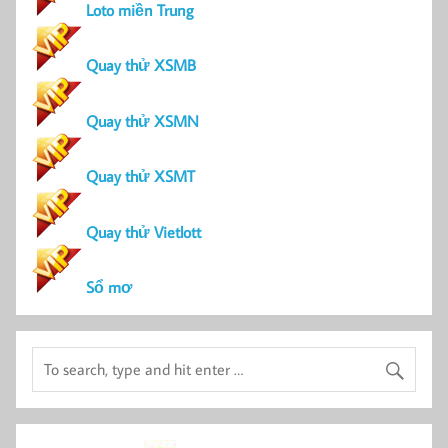
Loto miền Trung
Quay thử XSMB
Quay thử XSMN
Quay thử XSMT
Quay thử Vietlott
Sổ mơ