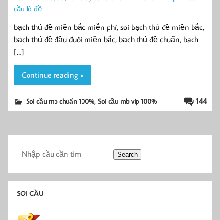
cầu lô đề
bạch thủ đề miền bắc miễn phí, soi bạch thủ đề miền bắc,
bạch thủ đề đầu đuôi miền bắc, bạch thủ đề chuẩn, bach
[…]
Continue reading »
,
144
Soi cầu mb chuẩn 100%
Soi cầu mb víp 100%
Search
SOI CẦU