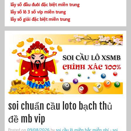
lấy số đầu đuôi đặc biệt miền trung
lấy số lô 3 số víp miền trung
lấy số giải đặc biệt miền trung
soi chuẩn cầu loto bạch thủ
đề mb vip
Posted on
09/08/2026
by
soi cầu lô miền bắc miễn phí - soi