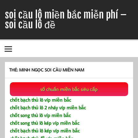
Skip
to
soi cầu lô miền bắc miễn phí –
content
soi cầu lô đề
soi cầu lô miền bắc miễn phí – soi cầu lô đề
THẺ:
MINH NGỌC SOI CẦU MIỀN NAM
số chuẩn miền bắc siêu cấp
chốt bạch thủ lô víp miền bắc
chốt bạch thủ lô 2 nháy víp miền bắc
chốt song thủ lô víp miền bắc
chốt song thủ lô kép víp miền bắc
chốt bạch thủ lô kép víp miền bắc