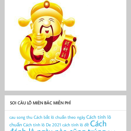
SOI CẦU LÔ MIỀN BẮC MIỄN PHÍ
Cách tính lô
cau song thu
Cách bắt lô chuẩn theo ngày
Cách
chuẩn
Cách tính lô De 2021
cách tính lô đề