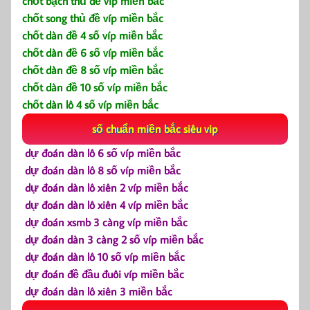
chốt bạch thủ đề víp miền bắc
chốt song thủ đề víp miền bắc
chốt dàn đề 4 số víp miền bắc
chốt dàn đề 6 số víp miền bắc
chốt dàn đề 8 số víp miền bắc
chốt dàn đề 10 số víp miền bắc
chốt dàn lô 4 số víp miền bắc
số chuẩn miền bắc siêu vip
dự đoán dàn lô 6 số víp miền bắc
dự đoán dàn lô 8 số víp miền bắc
dự đoán dàn lô xiên 2 víp miền bắc
dự đoán dàn lô xiên 4 víp miền bắc
dự đoán xsmb 3 càng víp miền bắc
dự đoán dàn 3 càng 2 số víp miền bắc
dự đoán dàn lô 10 số víp miền bắc
dự đoán đề đầu đuôi víp miền bắc
dự đoán dàn lô xiên 3 miền bắc