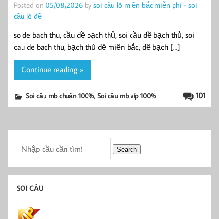
Posted on
05/08/2026
by
soi cầu lô miền bắc miễn phí - soi
cầu lô đề
so de bach thu, cầu đề bạch thủ, soi cầu đề bạch thủ, soi
cau de bach thu, bạch thủ đề miền bắc, đề bạch […]
Continue reading »
,
101
Soi cầu mb chuẩn 100%
Soi cầu mb víp 100%
Search
SOI CẦU