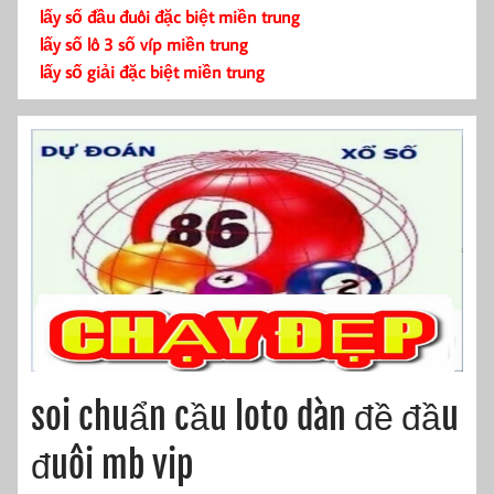
lấy số đầu đuôi đặc biệt miền trung
lấy số lô 3 số víp miền trung
lấy số giải đặc biệt miền trung
soi chuẩn cầu loto dàn đề đầu
đuôi mb vip