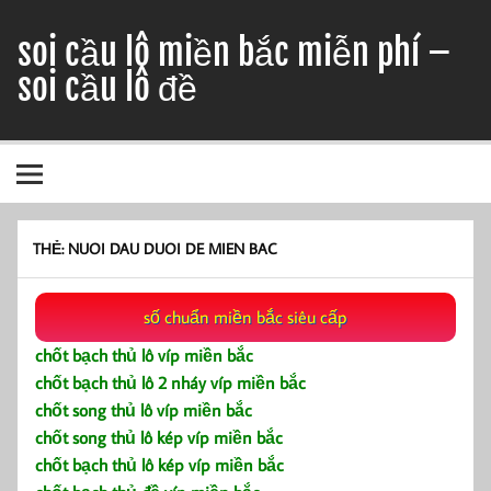
Skip
to
soi cầu lô miền bắc miễn phí –
content
soi cầu lô đề
soi cầu lô miền bắc miễn phí – soi cầu lô đề
THẺ:
NUOI DAU DUOI DE MIEN BAC
số chuẩn miền bắc siêu cấp
chốt bạch thủ lô víp miền bắc
chốt bạch thủ lô 2 nháy víp miền bắc
chốt song thủ lô víp miền bắc
chốt song thủ lô kép víp miền bắc
chốt bạch thủ lô kép víp miền bắc