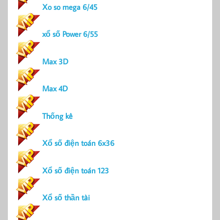
Xo so mega 6/45
xổ số Power 6/55
Max 3D
Max 4D
Thống kê
Xổ số điện toán 6x36
Xổ số điện toán 123
Xổ số thần tài