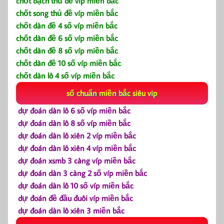
chốt bạch thủ đề víp miền bắc
chốt song thủ đề víp miền bắc
chốt dàn đề 4 số víp miền bắc
chốt dàn đề 6 số víp miền bắc
chốt dàn đề 8 số víp miền bắc
chốt dàn đề 10 số víp miền bắc
chốt dàn lô 4 số víp miền bắc
số chuẩn miền bắc siêu vip
dự đoán dàn lô 6 số víp miền bắc
dự đoán dàn lô 8 số víp miền bắc
dự đoán dàn lô xiên 2 víp miền bắc
dự đoán dàn lô xiên 4 víp miền bắc
dự đoán xsmb 3 càng víp miền bắc
dự đoán dàn 3 càng 2 số víp miền bắc
dự đoán dàn lô 10 số víp miền bắc
dự đoán đề đầu đuôi víp miền bắc
dự đoán dàn lô xiên 3 miền bắc