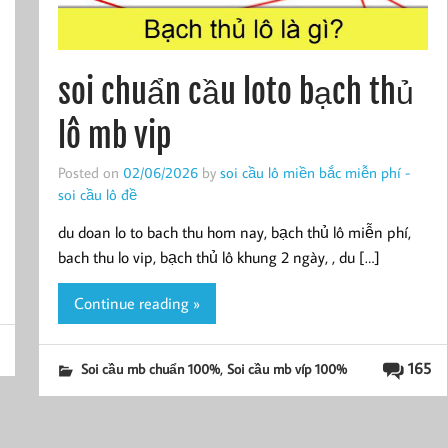
soi chuẩn cầu loto bạch thủ
lô mb vip
Posted on
02/06/2026
by
soi cầu lô miền bắc miễn phí -
soi cầu lô đề
du doan lo to bach thu hom nay, bạch thủ lô miễn phí,
bach thu lo vip, bạch thủ lô khung 2 ngày, , du […]
Continue reading »
,
165
Soi cầu mb chuẩn 100%
Soi cầu mb víp 100%