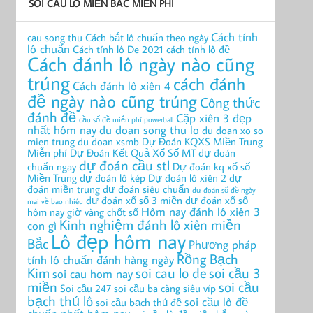
SOI CẦU LÔ MIỀN BẮC MIỄN PHÍ
Cách tính
cau song thu
Cách bắt lô chuẩn theo ngày
lô chuẩn
Cách tính lô De 2021
cách tính lô đề
Cách đánh lô ngày nào cũng
trúng
cách đánh
Cách đánh lô xiên 4
đề ngày nào cũng trúng
Công thức
đánh đề
Cặp xiên 3 đẹp
cầu số đề miễn phí powerball
nhất hôm nay
du doan song thu lo
du doan xo so
mien trung
du doan xsmb
Dự Đoán KQXS Miền Trung
Miễn phí
Dự Đoán Kết Quả Xổ Số MT
dự đoán
dự đoán cầu stl
chuẩn ngay
Dự đoán kq xổ số
Miền Trung
dự đoán lô kép
Dự đoán lô xiên 2
dự
đoán miền trung
dự đoán siêu chuẩn
dự đoán số đề ngày
dự đoán xổ số 3 miền
dự đoán xổ số
mai về bao nhiêu
Hôm nay đánh lô xiên 3
hôm nay
giờ vàng chốt số
Kinh nghiệm đánh lô xiên miền
con gì
Lô đẹp hôm nay
Bắc
Phương pháp
Rồng Bạch
tính lô chuẩn đánh hàng ngày
Kim
soi cau lo de
soi cầu 3
soi cau hom nay
miền
soi cầu
Soi cầu 247
soi cầu ba càng siêu víp
bạch thủ lô
soi cầu lô đề
soi cầu bạch thủ đề