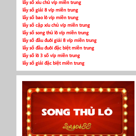
lấy số xỉu chủ víp miền trung
lấy số giải 8 víp miền trung
lấy số bao lô víp miền trung
lấy số cặp xíu chủ víp miền trung
lấy số song thủ lô víp miền trung
lấy số đầu đuôi giải 8 víp miền trung
lấy số đầu đuôi đặc biệt miền trung
lấy số lô 3 số víp miền trung
lấy số giải đặc biệt miền trung