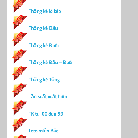
Thống kê lô kép
Thống kê Đầu
Thống kê Đuôi
Thống kê Đầu – Đuôi
Thống kê Tổng
Tần suất xuất hiện
TK từ 00 đến 99
Loto miền Bắc