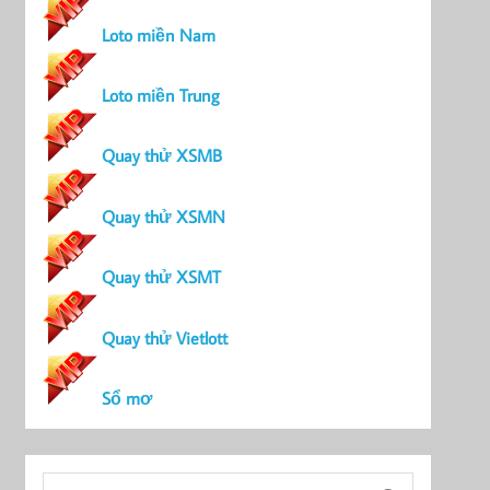
Loto miền Nam
Loto miền Trung
Quay thử XSMB
Quay thử XSMN
Quay thử XSMT
Quay thử Vietlott
Sổ mơ