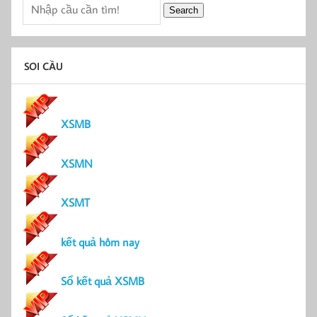
Search
SOI CẦU
XSMB
XSMN
XSMT
kết quả hôm nay
Sổ kết quả XSMB