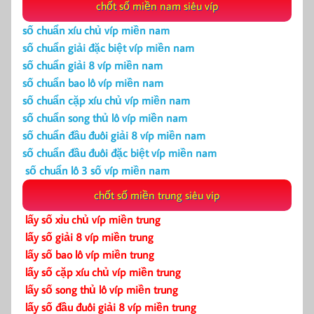
chốt số miền nam siêu víp
số chuẩn xíu chủ víp miền nam
số chuẩn giải đặc biệt víp miền nam
số chuẩn giải 8 víp miền nam
số chuẩn bao lô víp miền nam
số chuẩn cặp xíu chủ víp miền nam
số chuẩn song thủ lô víp miền nam
số chuẩn đầu đuôi giải 8 víp miền nam
số chuẩn đầu đuôi đặc biệt víp miền nam
số chuẩn lô 3 số víp miền nam
chốt số miền trung siêu vip
lấy số xỉu chủ víp miền trung
lấy số giải 8 víp miền trung
lấy số bao lô víp miền trung
lấy số cặp xíu chủ víp miền trung
lấy số song thủ lô víp miền trung
lấy số đầu đuôi giải 8 víp miền trung