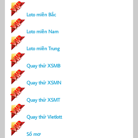
Loto miền Bắc
Loto miền Nam
Loto miền Trung
Quay thử XSMB
Quay thử XSMN
Quay thử XSMT
Quay thử Vietlott
Sổ mơ