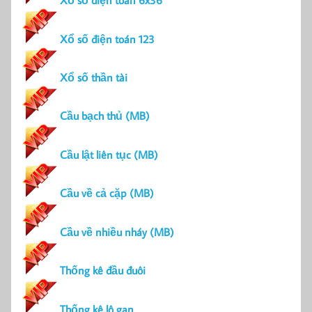
Xổ số điện toán 6x36
Xổ số điện toán 123
Xổ số thần tài
Cầu bạch thủ (MB)
Cầu lật liên tục (MB)
Cầu về cả cặp (MB)
Cầu về nhiều nháy (MB)
Thống kê đầu đuôi
Thống kê lô gan