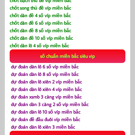
chốt bạch thủ đề víp miền bắc
chốt song thủ đề víp miền bắc
chốt dàn đề 4 số víp miền bắc
chốt dàn đề 6 số víp miền bắc
chốt dàn đề 8 số víp miền bắc
chốt dàn đề 10 số víp miền bắc
chốt dàn lô 4 số víp miền bắc
số chuẩn miền bắc siêu vip
dự đoán dàn lô 6 số víp miền bắc
dự đoán dàn lô 8 số víp miền bắc
dự đoán dàn lô xiên 2 víp miền bắc
dự đoán dàn lô xiên 4 víp miền bắc
dự đoán xsmb 3 càng víp miền bắc
dự đoán dàn 3 càng 2 số víp miền bắc
dự đoán dàn lô 10 số víp miền bắc
dự đoán đề đầu đuôi víp miền bắc
dự đoán dàn lô xiên 3 miền bắc