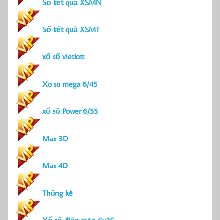
Sổ kết quả XSMN
Sổ kết quả XSMT
xổ số vietlott
Xo so mega 6/45
xổ số Power 6/55
Max 3D
Max 4D
Thống kê