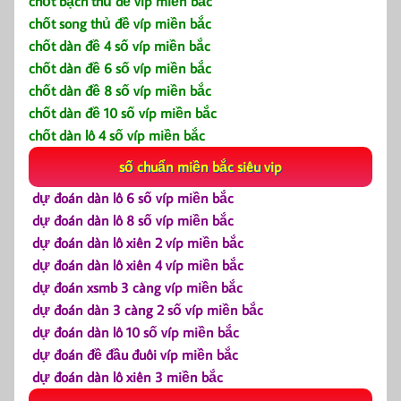
chốt bạch thủ đề víp miền bắc
chốt song thủ đề víp miền bắc
chốt dàn đề 4 số víp miền bắc
chốt dàn đề 6 số víp miền bắc
chốt dàn đề 8 số víp miền bắc
chốt dàn đề 10 số víp miền bắc
chốt dàn lô 4 số víp miền bắc
số chuẩn miền bắc siêu vip
dự đoán dàn lô 6 số víp miền bắc
dự đoán dàn lô 8 số víp miền bắc
dự đoán dàn lô xiên 2 víp miền bắc
dự đoán dàn lô xiên 4 víp miền bắc
dự đoán xsmb 3 càng víp miền bắc
dự đoán dàn 3 càng 2 số víp miền bắc
dự đoán dàn lô 10 số víp miền bắc
dự đoán đề đầu đuôi víp miền bắc
dự đoán dàn lô xiên 3 miền bắc