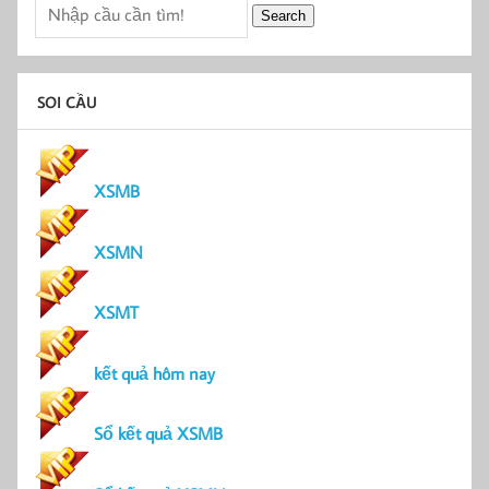
Search
SOI CẦU
XSMB
XSMN
XSMT
kết quả hôm nay
Sổ kết quả XSMB