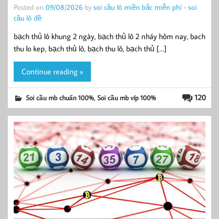
Posted on
09/08/2026
by
soi cầu lô miền bắc miễn phí - soi
cầu lô đề
bạch thủ lô khung 2 ngày, bạch thủ lô 2 nháy hôm nay, bach
thu lo kep, bạch thủ lô, bạch thu lô, bạch thủ […]
Continue reading »
,
120
Soi cầu mb chuẩn 100%
Soi cầu mb víp 100%