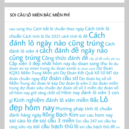
SOI CẦU LÔ MIỀN BẮC MIỄN PHÍ
Cách tính lô
cau song thu
Cách bắt lô chuẩn theo ngày
Cách
chuẩn
Cách tính lô De 2021
cách tính lô đề
đánh lô ngày nào cũng trúng
Cách
cách đánh đề ngày nào
đánh lô xiên 4
cũng trúng
Công thức đánh đề
cầu số đề miễn phí ios
Cặp xiên 3 đẹp nhất hôm nay
du doan song thu lo
du
doan xo so mien trung
du doan xsmb
Dự Đoán
du doan xsmt
KQXS Miền Trung Miễn phí
Dự Đoán Kết Quả Xổ Số MT
dự
dự đoán cầu stl
đoán chuẩn ngay
Dự đoán kq xổ số
Miền Trung
dự đoán lô kép
Dự đoán lô xiên 2
dự đoán miền
trung
dự đoán siêu chuẩn
dự đoán xổ số 3 miền
dự đoán xổ
Hôm nay đánh lô xiên 3 con
số hôm nay
giờ vàng chốt số
Lô
Kinh nghiệm đánh lô xiên miền Bắc
gì
đẹp hôm nay
Phương pháp tính lô chuẩn
Rồng Bạch Kim
đánh hàng ngày
soi cau hom nay
soi cau lo de
soi cầu 3 miền
Soi cầu 247
soi cầu ba
soi cầu bạch thủ lô
càng siêu víp
soi cầu bạch thủ đề
soi