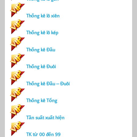
Thống kê lô xiên
Thống kê lô kép
Thống kê Đầu
Thống kê Đuôi
Thống kê Đầu – Đuôi
Thống kê Tổng
Tần suất xuất hiện
TK từ 00 đến 99