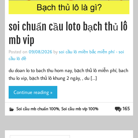
soi chuẩn cầu loto bạch thủ lô
mb vip
Posted on
09/08/2026
by
soi cầu lô miền bắc miễn phí - soi
cầu lô đề
du doan lo to bach thu hom nay, bạch thủ lô miễn phí, bach
thu lo vip, bạch thủ lô khung 2 ngày, , du […]
Continue reading »
,
165
Soi cầu mb chuẩn 100%
Soi cầu mb víp 100%