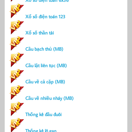
Xổ số điện toán 6x36
Xổ số điện toán 123
Xổ số thần tài
Cầu bạch thủ (MB)
Cầu lật liên tục (MB)
Cầu về cả cặp (MB)
Cầu về nhiều nháy (MB)
Thống kê đầu đuôi
Thống kê lô gan