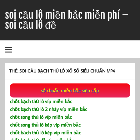
Skip
to
soi cầu lô miền bắc miễn phí –
content
soi cầu lô đề
soi cầu lô miền bắc miễn phí – soi cầu lô đề
THẺ:
SOI CẦU BẠCH THỦ LÔ XỔ SỐ SIÊU CHUẨN MP4
số chuẩn miền bắc siêu cấp
chốt bạch thủ lô víp miền bắc
chốt bạch thủ lô 2 nháy víp miền bắc
chốt song thủ lô víp miền bắc
chốt song thủ lô kép víp miền bắc
chốt bạch thủ lô kép víp miền bắc