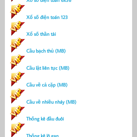
Xổ số điện toán 6x36
Xổ số điện toán 123
Xổ số thần tài
Cầu bạch thủ (MB)
Cầu lật liên tục (MB)
Cầu về cả cặp (MB)
Cầu về nhiều nháy (MB)
Thống kê đầu đuôi
Thống kê lô gan