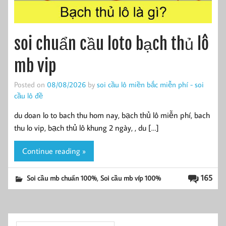
soi chuẩn cầu loto bạch thủ lô
mb vip
Posted on
08/08/2026
by
soi cầu lô miền bắc miễn phí - soi
cầu lô đề
du doan lo to bach thu hom nay, bạch thủ lô miễn phí, bach
thu lo vip, bạch thủ lô khung 2 ngày, , du […]
Continue reading »
,
165
Soi cầu mb chuẩn 100%
Soi cầu mb víp 100%