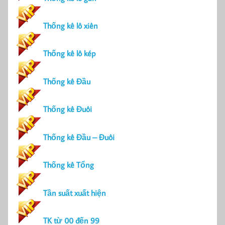
Thống kê lô xiên
Thống kê lô kép
Thống kê Đầu
Thống kê Đuôi
Thống kê Đầu – Đuôi
Thống kê Tổng
Tần suất xuất hiện
TK từ 00 đến 99