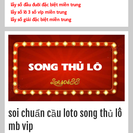
lấy số đầu đuôi đặc biệt miền trung
lấy số lô 3 số víp miền trung
lấy số giải đặc biệt miền trung
soi chuẩn cầu loto song thủ lô
mb vip