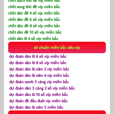
chốt bạch thủ đề víp miền bắc
chốt song thủ đề víp miền bắc
chốt dàn đề 4 số víp miền bắc
chốt dàn đề 6 số víp miền bắc
chốt dàn đề 8 số víp miền bắc
chốt dàn đề 10 số víp miền bắc
chốt dàn lô 4 số víp miền bắc
số chuẩn miền bắc siêu vip
dự đoán dàn lô 6 số víp miền bắc
dự đoán dàn lô 8 số víp miền bắc
dự đoán dàn lô xiên 2 víp miền bắc
dự đoán dàn lô xiên 4 víp miền bắc
dự đoán xsmb 3 càng víp miền bắc
dự đoán dàn 3 càng 2 số víp miền bắc
dự đoán dàn lô 10 số víp miền bắc
dự đoán đề đầu đuôi víp miền bắc
dự đoán dàn lô xiên 3 miền bắc