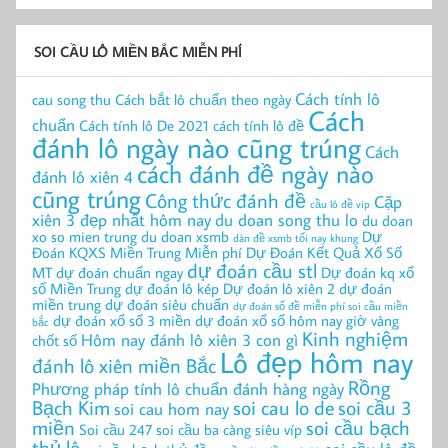
SOI CẦU LÔ MIỀN BẮC MIỄN PHÍ
Cách tính lô
cau song thu
Cách bắt lô chuẩn theo ngày
Cách
chuẩn
Cách tính lô De 2021
cách tính lô đề
đánh lô ngày nào cũng trúng
Cách
cách đánh đề ngày nào
đánh lô xiên 4
cũng trúng
Công thức đánh đề
Cặp
cầu lô đề vip
xiên 3 đẹp nhất hôm nay
du doan song thu lo
du doan
xo so mien trung
du doan xsmb
Dự
dàn đề xsmb tối nay khung
Đoán KQXS Miền Trung Miễn phí
Dự Đoán Kết Quả Xổ Số
dự đoán cầu stl
MT
dự đoán chuẩn ngay
Dự đoán kq xổ
số Miền Trung
dự đoán lô kép
Dự đoán lô xiên 2
dự đoán
miền trung
dự đoán siêu chuẩn
dự đoán số đề miễn phí soi cầu miền
dự đoán xổ số 3 miền
dự đoán xổ số hôm nay
giờ vàng
bắc
Kinh nghiệm
Hôm nay đánh lô xiên 3 con gì
chốt số
Lô đẹp hôm nay
đánh lô xiên miền Bắc
Rồng
Phương pháp tính lô chuẩn đánh hàng ngày
Bạch Kim
soi cau lo de
soi cầu 3
soi cau hom nay
miền
soi cầu bạch
Soi cầu 247
soi cầu ba càng siêu víp
thủ lô