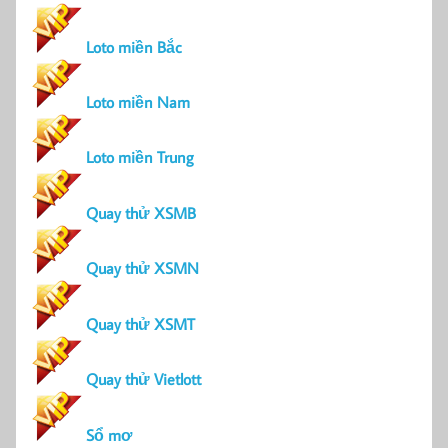
Loto miền Bắc
Loto miền Nam
Loto miền Trung
Quay thử XSMB
Quay thử XSMN
Quay thử XSMT
Quay thử Vietlott
Sổ mơ