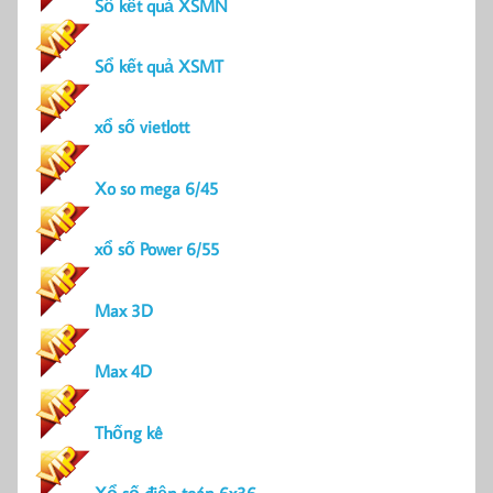
Sổ kết quả XSMN
Sổ kết quả XSMT
xổ số vietlott
Xo so mega 6/45
xổ số Power 6/55
Max 3D
Max 4D
Thống kê