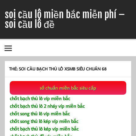
Skip
to
soi cầu lô miền bắc miễn phí –
content
soi cầu lô đề
soi cầu lô miền bắc miễn phí – soi cầu lô đề
THẺ:
SOI CẦU BẠCH THỦ LÔ XSMB SIÊU CHUẨN 68
số chuẩn miền bắc siêu cấp
chốt bạch thủ lô víp miền bắc
chốt bạch thủ lô 2 nháy víp miền bắc
chốt song thủ lô víp miền bắc
chốt song thủ lô kép víp miền bắc
chốt bạch thủ lô kép víp miền bắc