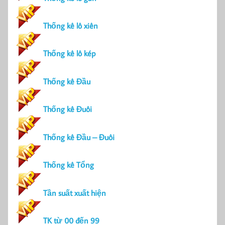
Thống kê lô xiên
Thống kê lô kép
Thống kê Đầu
Thống kê Đuôi
Thống kê Đầu – Đuôi
Thống kê Tổng
Tần suất xuất hiện
TK từ 00 đến 99