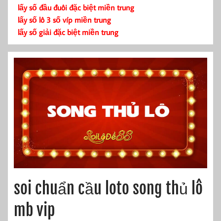
lấy số đầu đuôi đặc biệt miền trung
lấy số lô 3 số víp miền trung
lấy số giải đặc biệt miền trung
soi chuẩn cầu loto song thủ lô
mb vip