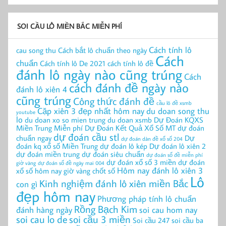
SOI CẦU LÔ MIỀN BẮC MIỄN PHÍ
Cách tính lô
cau song thu
Cách bắt lô chuẩn theo ngày
Cách
chuẩn
Cách tính lô De 2021
cách tính lô đề
đánh lô ngày nào cũng trúng
Cách
cách đánh đề ngày nào
đánh lô xiên 4
cũng trúng
Công thức đánh đề
cầu lô đề xsmb
Cặp xiên 3 đẹp nhất hôm nay
du doan song thu
youtube
lo
du doan xo so mien trung
du doan xsmb
Dự Đoán KQXS
Miền Trung Miễn phí
Dự Đoán Kết Quả Xổ Số MT
dự đoán
dự đoán cầu stl
chuẩn ngay
Dự
dự đoán dàn đề xổ số 204
đoán kq xổ số Miền Trung
dự đoán lô kép
Dự đoán lô xiên 2
dự đoán miền trung
dự đoán siêu chuẩn
dự đoán số đề miễn phí
dự đoán xổ số 3 miền
dự đoán
giờ vàng
dự đoán số đề ngày mai 004
Hôm nay đánh lô xiên 3
xổ số hôm nay
giờ vàng chốt số
Lô
Kinh nghiệm đánh lô xiên miền Bắc
con gì
đẹp hôm nay
Phương pháp tính lô chuẩn
Rồng Bạch Kim
đánh hàng ngày
soi cau hom nay
soi cau lo de
soi cầu 3 miền
Soi cầu 247
soi cầu ba