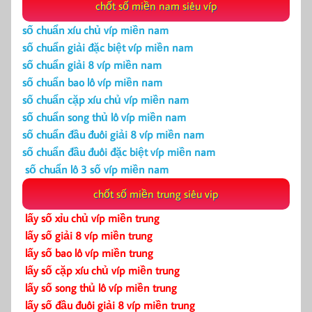
chốt số miền nam siêu víp
số chuẩn xíu chủ víp miền nam
số chuẩn giải đặc biệt víp miền nam
số chuẩn giải 8 víp miền nam
số chuẩn bao lô víp miền nam
số chuẩn cặp xíu chủ víp miền nam
số chuẩn song thủ lô víp miền nam
số chuẩn đầu đuôi giải 8 víp miền nam
số chuẩn đầu đuôi đặc biệt víp miền nam
số chuẩn lô 3 số víp miền nam
chốt số miền trung siêu vip
lấy số xỉu chủ víp miền trung
lấy số giải 8 víp miền trung
lấy số bao lô víp miền trung
lấy số cặp xíu chủ víp miền trung
lấy số song thủ lô víp miền trung
lấy số đầu đuôi giải 8 víp miền trung