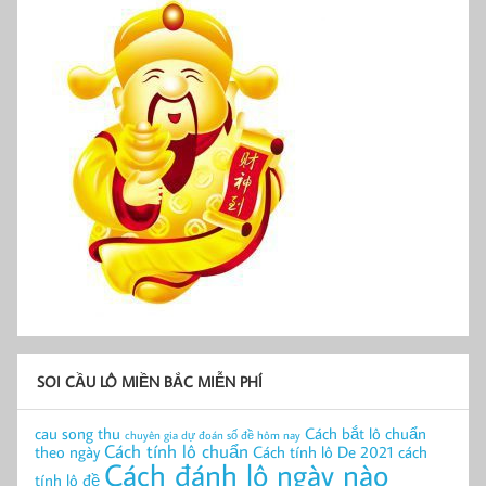
SOI CẦU LÔ MIỀN BẮC MIỄN PHÍ
cau song thu
Cách bắt lô chuẩn
chuyên gia dự đoán số đề hôm nay
Cách tính lô chuẩn
theo ngày
Cách tính lô De 2021
cách
Cách đánh lô ngày nào
tính lô đề