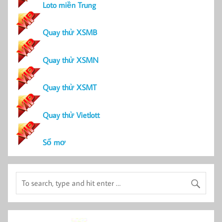
Loto miền Trung
Quay thử XSMB
Quay thử XSMN
Quay thử XSMT
Quay thử Vietlott
Sổ mơ