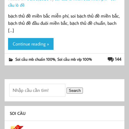
cầu lô đề
bạch thủ đề miền bắc miễn phí, soi bạch thủ đề miền bắc,
bạch thủ đề đầu đuôi miền bắc, bạch thủ đề chuẩn, bach
[…]
Continue reading »
,
144
Soi cầu mb chuẩn 100%
Soi cầu mb víp 100%
Search
SOI CẦU