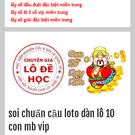
lấy số đầu đuôi đặc biệt miền trung
lấy số lô 3 số víp miền trung
lấy số giải đặc biệt miền trung
soi chuẩn cầu loto dàn lô 10
con mb vip