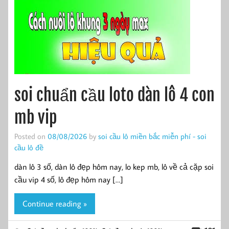
soi chuẩn cầu loto dàn lô 4 con
mb vip
Posted on
08/08/2026
by
soi cầu lô miền bắc miễn phí - soi
cầu lô đề
dàn lô 3 số, dàn lô đẹp hôm nay, lo kep mb, lô về cả cặp soi
cầu vip 4 số, lô đẹp hôm nay […]
Continue reading »