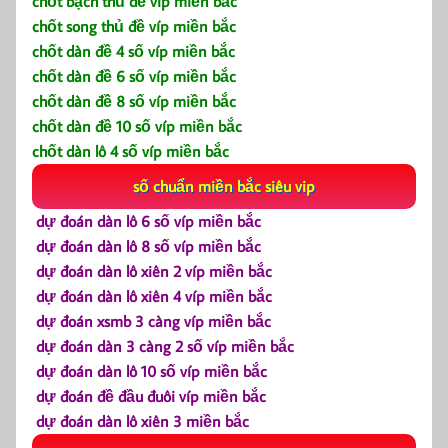
chốt bạch thủ đề víp miền bắc
chốt song thủ đề víp miền bắc
chốt dàn đề 4 số víp miền bắc
chốt dàn đề 6 số víp miền bắc
chốt dàn đề 8 số víp miền bắc
chốt dàn đề 10 số víp miền bắc
chốt dàn lô 4 số víp miền bắc
số chuẩn miền bắc siêu vip
dự đoán dàn lô 6 số víp miền bắc
dự đoán dàn lô 8 số víp miền bắc
dự đoán dàn lô xiên 2 víp miền bắc
dự đoán dàn lô xiên 4 víp miền bắc
dự đoán xsmb 3 càng víp miền bắc
dự đoán dàn 3 càng 2 số víp miền bắc
dự đoán dàn lô 10 số víp miền bắc
dự đoán đề đầu đuôi víp miền bắc
dự đoán dàn lô xiên 3 miền bắc