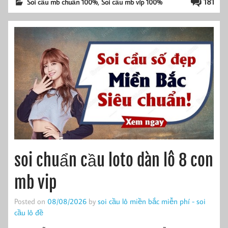
,
181
Soi cầu mb chuẩn 100%
Soi cầu mb víp 100%
soi chuẩn cầu loto dàn lô 8 con
mb vip
Posted on
08/08/2026
by
soi cầu lô miền bắc miễn phí - soi
cầu lô đề