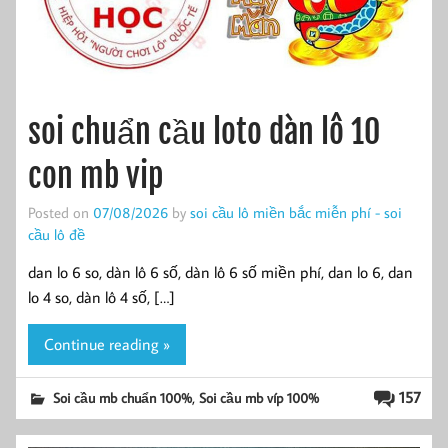
soi chuẩn cầu loto dàn lô 10
con mb vip
Posted on
07/08/2026
by
soi cầu lô miền bắc miễn phí - soi
cầu lô đề
dan lo 6 so, dàn lô 6 số, dàn lô 6 số miền phí, dan lo 6, dan
lo 4 so, dàn lô 4 số, […]
Continue reading »
,
157
Soi cầu mb chuẩn 100%
Soi cầu mb víp 100%