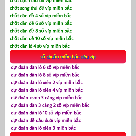
chốt bạch thủ đề víp miền bắc
chốt song thủ đề víp miền bắc
chốt dàn đề 4 số víp miền bắc
chốt dàn đề 6 số víp miền bắc
chốt dàn đề 8 số víp miền bắc
chốt dàn đề 10 số víp miền bắc
chốt dàn lô 4 số víp miền bắc
số chuẩn miền bắc siêu vip
dự đoán dàn lô 6 số víp miền bắc
dự đoán dàn lô 8 số víp miền bắc
dự đoán dàn lô xiên 2 víp miền bắc
dự đoán dàn lô xiên 4 víp miền bắc
dự đoán xsmb 3 càng víp miền bắc
dự đoán dàn 3 càng 2 số víp miền bắc
dự đoán dàn lô 10 số víp miền bắc
dự đoán đề đầu đuôi víp miền bắc
dự đoán dàn lô xiên 3 miền bắc