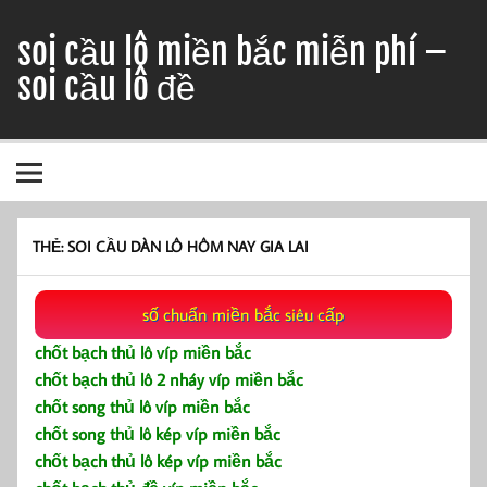
Skip
to
soi cầu lô miền bắc miễn phí –
content
soi cầu lô đề
soi cầu lô miền bắc miễn phí – soi cầu lô đề
THẺ:
SOI CẦU DÀN LÔ HÔM NAY GIA LAI
số chuẩn miền bắc siêu cấp
chốt bạch thủ lô víp miền bắc
chốt bạch thủ lô 2 nháy víp miền bắc
chốt song thủ lô víp miền bắc
chốt song thủ lô kép víp miền bắc
chốt bạch thủ lô kép víp miền bắc