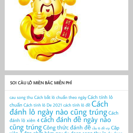
SOI CẦU LÔ MIỀN BẮC MIỄN PHÍ
Cách tính lô
cau song thu
Cách bắt lô chuẩn theo ngày
Cách
chuẩn
Cách tính lô De 2021
cách tính lô đề
đánh lô ngày nào cũng trúng
Cách
cách đánh đề ngày nào
đánh lô xiên 4
cũng trúng
Công thức đánh đề
Cặp
cầu lô đề vip
xiên 3 đẹp nhất hôm nay
du doan song thu lo