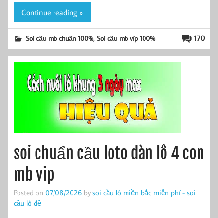
Continue reading »
,
170
Soi cầu mb chuẩn 100%
Soi cầu mb víp 100%
soi chuẩn cầu loto dàn lô 4 con
mb vip
Posted on
07/08/2026
by
soi cầu lô miền bắc miễn phí - soi
cầu lô đề