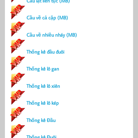
Cầu lật liên tục (MB)
Cầu về cả cặp (MB)
Cầu về nhiều nháy (MB)
Thống kê đầu đuôi
Thống kê lô gan
Thống kê lô xiên
Thống kê lô kép
Thống kê Đầu
Thống kê Đuôi