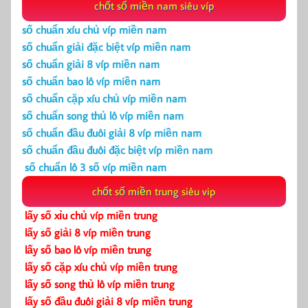
chốt số miền nam siêu víp
số chuẩn xíu chủ víp miền nam
số chuẩn giải đặc biệt víp miền nam
số chuẩn giải 8 víp miền nam
số chuẩn bao lô víp miền nam
số chuẩn cặp xíu chủ víp miền nam
số chuẩn song thủ lô víp miền nam
số chuẩn đầu đuôi giải 8 víp miền nam
số chuẩn đầu đuôi đặc biệt víp miền nam
số chuẩn lô 3 số víp miền nam
chốt số miền trung siêu vip
lấy số xỉu chủ víp miền trung
lấy số giải 8 víp miền trung
lấy số bao lô víp miền trung
lấy số cặp xíu chủ víp miền trung
lấy số song thủ lô víp miền trung
lấy số đầu đuôi giải 8 víp miền trung