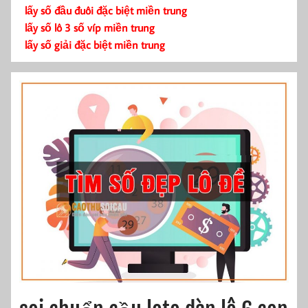
lấy số đầu đuôi đặc biệt miền trung
lấy số lô 3 số víp miền trung
lấy số giải đặc biệt miền trung