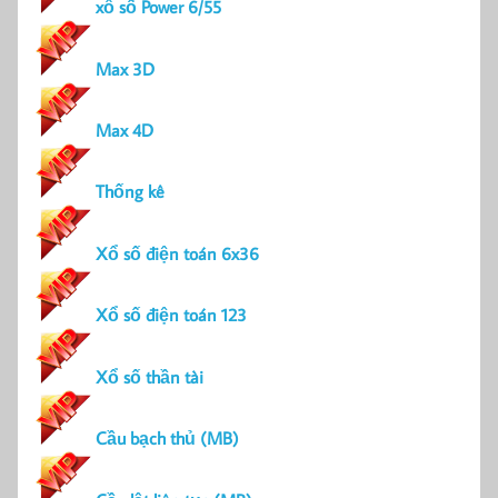
xổ số Power 6/55
Max 3D
Max 4D
Thống kê
Xổ số điện toán 6x36
Xổ số điện toán 123
Xổ số thần tài
Cầu bạch thủ (MB)