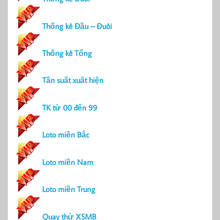
Thống kê Đầu – Đuôi
Thống kê Tổng
Tần suất xuất hiện
TK từ 00 đến 99
Loto miền Bắc
Loto miền Nam
Loto miền Trung
Quay thử XSMB