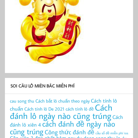
SOI CẦU LÔ MIỀN BẮC MIỄN PHÍ
Cách tính lô
cau song thu
Cách bắt lô chuẩn theo ngày
Cách
chuẩn
Cách tính lô De 2021
cách tính lô đề
đánh lô ngày nào cũng trúng
Cách
cách đánh đề ngày nào
đánh lô xiên 4
cũng trúng
Công thức đánh đề
cầu số đề miễn phí ios
Cặp xiên 3 đẹp nhất hôm nay
du doan song thu lo