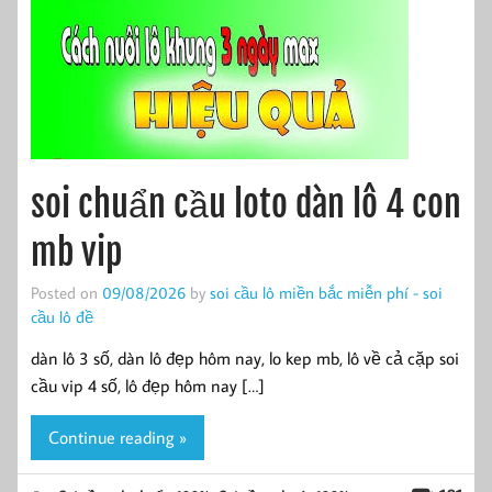
soi chuẩn cầu loto dàn lô 4 con
mb vip
Posted on
09/08/2026
by
soi cầu lô miền bắc miễn phí - soi
cầu lô đề
dàn lô 3 số, dàn lô đẹp hôm nay, lo kep mb, lô về cả cặp soi
cầu vip 4 số, lô đẹp hôm nay […]
Continue reading »