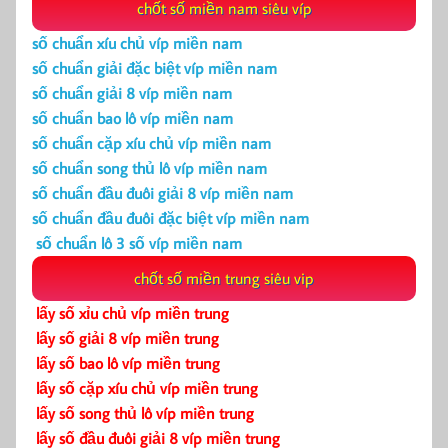
chốt số miền nam siêu víp
số chuẩn xíu chủ víp miền nam
số chuẩn giải đặc biệt víp miền nam
số chuẩn giải 8 víp miền nam
số chuẩn bao lô víp miền nam
số chuẩn cặp xíu chủ víp miền nam
số chuẩn song thủ lô víp miền nam
số chuẩn đầu đuôi giải 8 víp miền nam
số chuẩn đầu đuôi đặc biệt víp miền nam
số chuẩn lô 3 số víp miền nam
chốt số miền trung siêu vip
lấy số xỉu chủ víp miền trung
lấy số giải 8 víp miền trung
lấy số bao lô víp miền trung
lấy số cặp xíu chủ víp miền trung
lấy số song thủ lô víp miền trung
lấy số đầu đuôi giải 8 víp miền trung