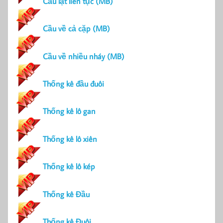
Cầu lật liên tục (MB)
Cầu về cả cặp (MB)
Cầu về nhiều nháy (MB)
Thống kê đầu đuôi
Thống kê lô gan
Thống kê lô xiên
Thống kê lô kép
Thống kê Đầu
Thống kê Đuôi