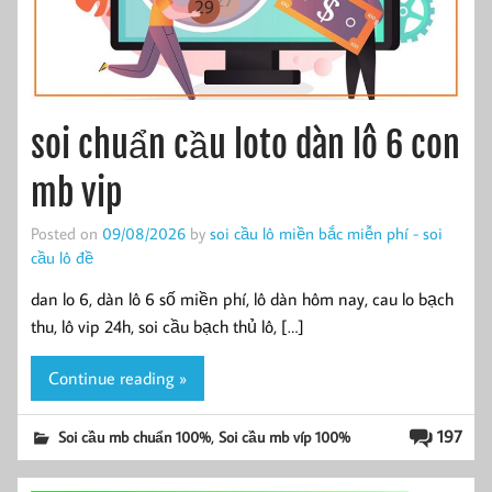
soi chuẩn cầu loto dàn lô 6 con
mb vip
Posted on
09/08/2026
by
soi cầu lô miền bắc miễn phí - soi
cầu lô đề
dan lo 6, dàn lô 6 số miền phí, lô dàn hôm nay, cau lo bạch
thu, lô vip 24h, soi cầu bạch thủ lô, […]
Continue reading »
,
197
Soi cầu mb chuẩn 100%
Soi cầu mb víp 100%