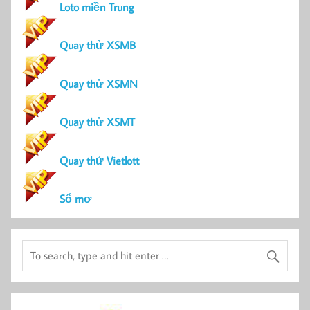
Loto miền Trung
Quay thử XSMB
Quay thử XSMN
Quay thử XSMT
Quay thử Vietlott
Sổ mơ