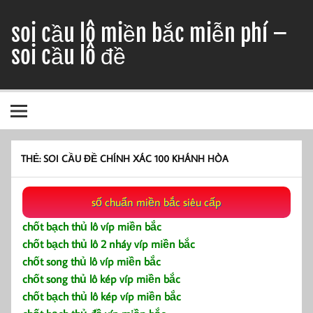
Skip
to
soi cầu lô miền bắc miễn phí –
content
soi cầu lô đề
soi cầu lô miền bắc miễn phí – soi cầu lô đề
THẺ:
SOI CẦU ĐỀ CHÍNH XÁC 100 KHÁNH HÒA
số chuẩn miền bắc siêu cấp
chốt bạch thủ lô víp miền bắc
chốt bạch thủ lô 2 nháy víp miền bắc
chốt song thủ lô víp miền bắc
chốt song thủ lô kép víp miền bắc
chốt bạch thủ lô kép víp miền bắc