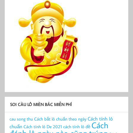
SOI CẦU LÔ MIỀN BẮC MIỄN PHÍ
Cách tính lô
cau song thu
Cách bắt lô chuẩn theo ngày
Cách
chuẩn
Cách tính lô De 2021
cách tính lô đề