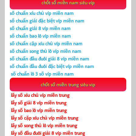
chốt số miền nam siêu víp
số chuẩn xíu chủ víp miền nam
số chuẩn giải đặc biệt víp miền nam
số chuẩn giải 8 víp miền nam
số chuẩn bao lô víp miền nam
số chuẩn cặp xíu chủ víp miền nam
số chuẩn song thủ lô víp miền nam
số chuẩn đầu đuôi giải 8 víp miền nam
số chuẩn đầu đuôi đặc biệt víp miền nam
số chuẩn lô 3 số víp miền nam
chốt số miền trung siêu vip
lấy số xỉu chủ víp miền trung
lấy số giải 8 víp miền trung
lấy số bao lô víp miền trung
lấy số cặp xíu chủ víp miền trung
lấy số song thủ lô víp miền trung
lấy số đầu đuôi giải 8 víp miền trung