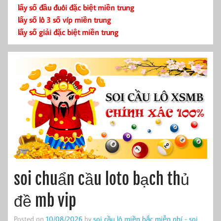
lấy số đầu đuôi đặc biệt miền trung
lấy số lô 3 số víp miền trung
lấy số giải đặc biệt miền trung
soi chuẩn cầu loto bạch thủ
đề mb vip
Posted on
10/08/2026
by
soi cầu lô miền bắc miễn phí - soi