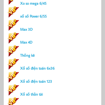
Xo so mega 6/45
xổ số Power 6/55
Max 3D
Max 4D
Thống kê
Xổ số điện toán 6x36
Xổ số điện toán 123
Xổ số thần tài