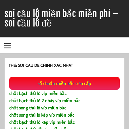
Skip
to
soi cầu lô miền bắc miễn phí –
content
soi cầu lô đề
soi cầu lô miền bắc miễn phí – soi cầu lô đề
THẺ:
SOI CAU DE CHINH XAC NHAT
số chuẩn miền bắc siêu cấp
chốt bạch thủ lô víp miền bắc
chốt bạch thủ lô 2 nháy víp miền bắc
chốt song thủ lô víp miền bắc
chốt song thủ lô kép víp miền bắc
chốt bạch thủ lô kép víp miền bắc