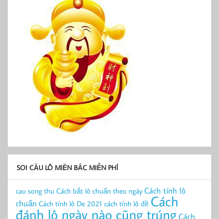
SOI CẦU LÔ MIỀN BẮC MIỄN PHÍ
Cách tính lô
cau song thu
Cách bắt lô chuẩn theo ngày
Cách
chuẩn
Cách tính lô De 2021
cách tính lô đề
đánh lô ngày nào cũng trúng
Cách