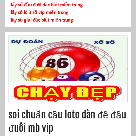
lấy số đầu đuôi đặc biệt miền trung
lấy số lô 3 số víp miền trung
lấy số giải đặc biệt miền trung
soi chuẩn cầu loto dàn đề đầu
đuôi mb vip