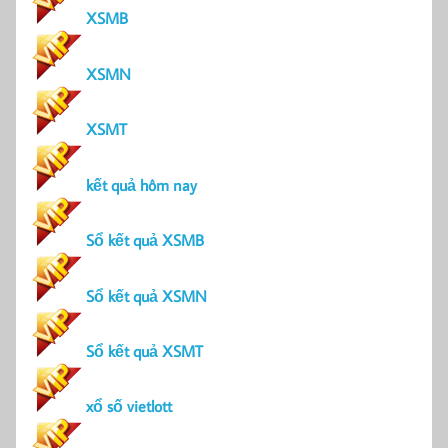
XSMB
XSMN
XSMT
kết quả hôm nay
Sổ kết quả XSMB
Sổ kết quả XSMN
Sổ kết quả XSMT
xổ số vietlott