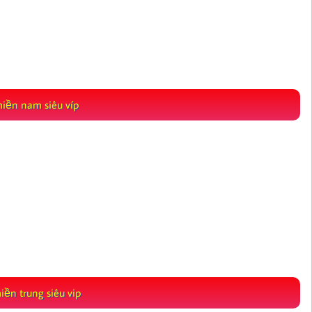
miền nam siêu víp
iền trung siêu vip