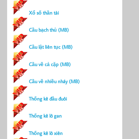
Xổ số thần tài
Cầu bạch thủ (MB)
Cầu lật liên tục (MB)
Cầu về cả cặp (MB)
Cầu về nhiều nháy (MB)
Thống kê đầu đuôi
Thống kê lô gan
Thống kê lô xiên