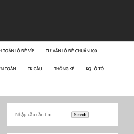
H TOÁN LÔ ĐỀ VÍP
TƯ VẤN LÔ ĐỀ CHUẨN 100
ỆN TOÁN
TK CẦU
THỐNG KÊ
KQ LÔ TÔ
Search