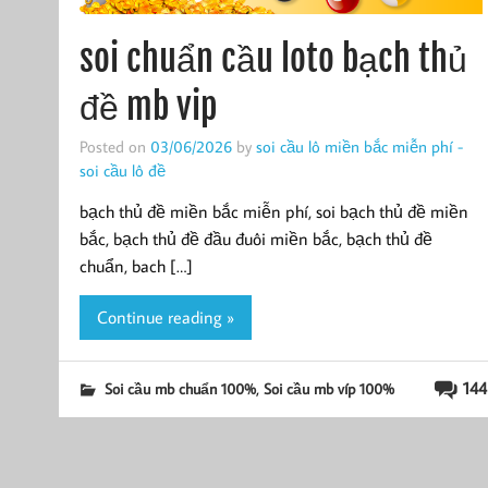
soi chuẩn cầu loto bạch thủ
đề mb vip
Posted on
03/06/2026
by
soi cầu lô miền bắc miễn phí -
soi cầu lô đề
bạch thủ đề miền bắc miễn phí, soi bạch thủ đề miền
bắc, bạch thủ đề đầu đuôi miền bắc, bạch thủ đề
chuẩn, bach […]
Continue reading »
,
144
Soi cầu mb chuẩn 100%
Soi cầu mb víp 100%