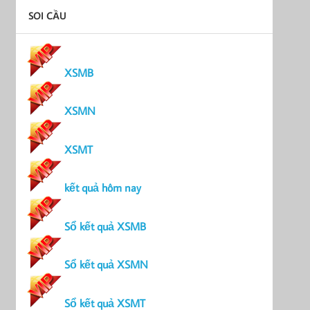
SOI CẦU
XSMB
XSMN
XSMT
kết quả hôm nay
Sổ kết quả XSMB
Sổ kết quả XSMN
Sổ kết quả XSMT