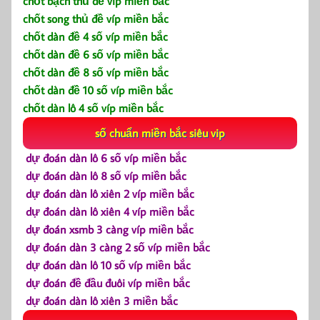
chốt bạch thủ đề víp miền bắc
chốt song thủ đề víp miền bắc
chốt dàn đề 4 số víp miền bắc
chốt dàn đề 6 số víp miền bắc
chốt dàn đề 8 số víp miền bắc
chốt dàn đề 10 số víp miền bắc
chốt dàn lô 4 số víp miền bắc
số chuẩn miền bắc siêu vip
dự đoán dàn lô 6 số víp miền bắc
dự đoán dàn lô 8 số víp miền bắc
dự đoán dàn lô xiên 2 víp miền bắc
dự đoán dàn lô xiên 4 víp miền bắc
dự đoán xsmb 3 càng víp miền bắc
dự đoán dàn 3 càng 2 số víp miền bắc
dự đoán dàn lô 10 số víp miền bắc
dự đoán đề đầu đuôi víp miền bắc
dự đoán dàn lô xiên 3 miền bắc