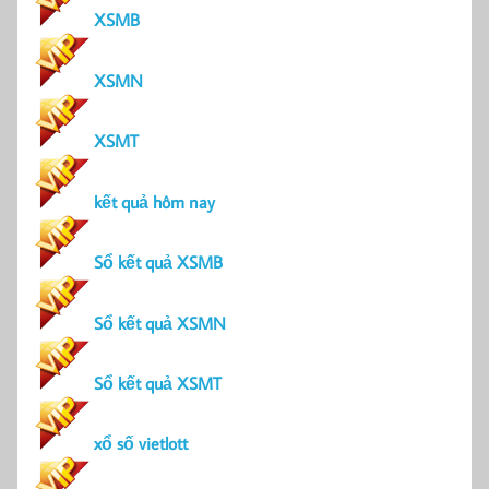
XSMB
XSMN
XSMT
kết quả hôm nay
Sổ kết quả XSMB
Sổ kết quả XSMN
Sổ kết quả XSMT
xổ số vietlott