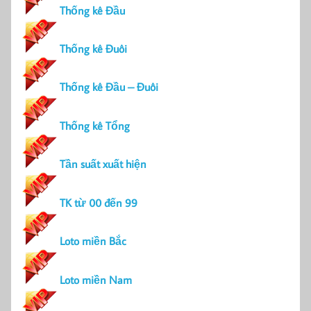
Thống kê Đầu
Thống kê Đuôi
Thống kê Đầu – Đuôi
Thống kê Tổng
Tần suất xuất hiện
TK từ 00 đến 99
Loto miền Bắc
Loto miền Nam