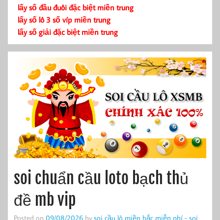
lấy số đầu đuôi đặc biệt miền trung
lấy số lô 3 số víp miền trung
lấy số giải đặc biệt miền trung
soi chuẩn cầu loto bạch thủ
đề mb vip
Posted on
09/08/2026
by
soi cầu lô miền bắc miễn phí - soi