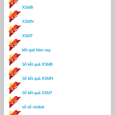
XSMB
XSMN
XSMT
kết quả hôm nay
Sổ kết quả XSMB
Sổ kết quả XSMN
Sổ kết quả XSMT
xổ số vietlott