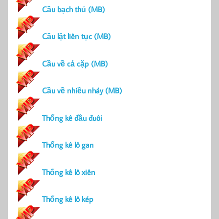
Cầu bạch thủ (MB)
Cầu lật liên tục (MB)
Cầu về cả cặp (MB)
Cầu về nhiều nháy (MB)
Thống kê đầu đuôi
Thống kê lô gan
Thống kê lô xiên
Thống kê lô kép