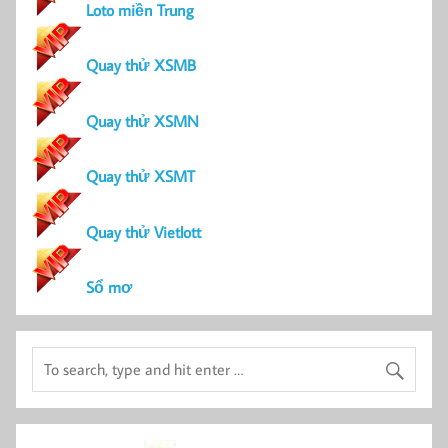
Loto miền Trung
Quay thử XSMB
Quay thử XSMN
Quay thử XSMT
Quay thử Vietlott
Sổ mơ