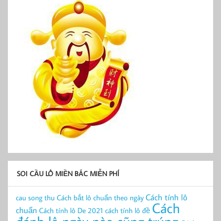
SOI CẦU LÔ MIỀN BẮC MIỄN PHÍ
Cách tính lô
cau song thu
Cách bắt lô chuẩn theo ngày
Cách
chuẩn
Cách tính lô De 2021
cách tính lô đề