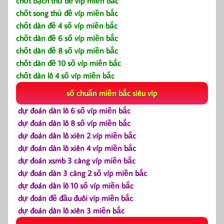
chốt bạch thủ đề víp miền bắc
chốt song thủ đề víp miền bắc
chốt dàn đề 4 số víp miền bắc
chốt dàn đề 6 số víp miền bắc
chốt dàn đề 8 số víp miền bắc
chốt dàn đề 10 số víp miền bắc
chốt dàn lô 4 số víp miền bắc
số chuẩn miền bắc siêu vip
dự đoán dàn lô 6 số víp miền bắc
dự đoán dàn lô 8 số víp miền bắc
dự đoán dàn lô xiên 2 víp miền bắc
dự đoán dàn lô xiên 4 víp miền bắc
dự đoán xsmb 3 càng víp miền bắc
dự đoán dàn 3 càng 2 số víp miền bắc
dự đoán dàn lô 10 số víp miền bắc
dự đoán đề đầu đuôi víp miền bắc
dự đoán dàn lô xiên 3 miền bắc