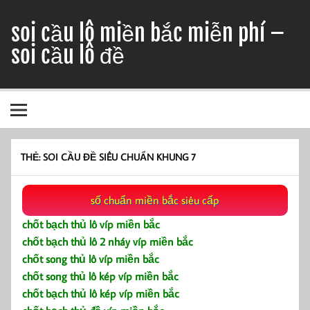
Skip
to
soi cầu lô miền bắc miễn phí –
content
soi cầu lô đề
soi cầu lô miền bắc miễn phí – soi cầu lô đề
THẺ:
SOI CẦU ĐỀ SIÊU CHUẨN KHUNG 7
số chuẩn miền bắc siêu cấp
chốt bạch thủ lô víp miền bắc
chốt bạch thủ lô 2 nháy víp miền bắc
chốt song thủ lô víp miền bắc
chốt song thủ lô kép víp miền bắc
chốt bạch thủ lô kép víp miền bắc