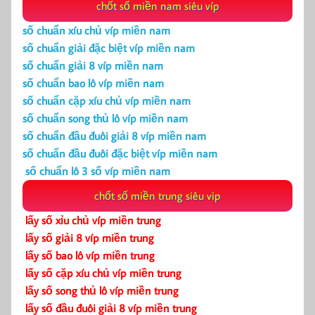
chốt số miền nam siêu víp
số chuẩn xíu chủ víp miền nam
số chuẩn giải đặc biệt víp miền nam
số chuẩn giải 8 víp miền nam
số chuẩn bao lô víp miền nam
số chuẩn cặp xíu chủ víp miền nam
số chuẩn song thủ lô víp miền nam
số chuẩn đầu đuôi giải 8 víp miền nam
số chuẩn đầu đuôi đặc biệt víp miền nam
số chuẩn lô 3 số víp miền nam
chốt số miền trung siêu vip
lấy số xỉu chủ víp miền trung
lấy số giải 8 víp miền trung
lấy số bao lô víp miền trung
lấy số cặp xíu chủ víp miền trung
lấy số song thủ lô víp miền trung
lấy số đầu đuôi giải 8 víp miền trung