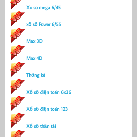
Xo so mega 6/45
xổ số Power 6/55
Max 3D
Max 4D
Thống kê
Xổ số điện toán 6x36
Xổ số điện toán 123
Xổ số thần tài