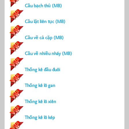
Cầu bạch thủ (MB)
Cầu lật liên tục (MB)
Cầu về cả cặp (MB)
Cầu về nhiều nháy (MB)
Thống kê đầu đuôi
Thống kê lô gan
Thống kê lô xiên
Thống kê lô kép