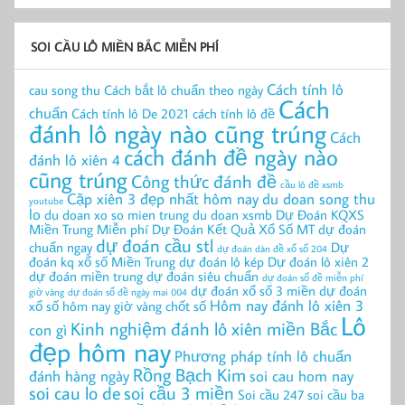
SOI CẦU LÔ MIỀN BẮC MIỄN PHÍ
Cách tính lô
cau song thu
Cách bắt lô chuẩn theo ngày
Cách
chuẩn
Cách tính lô De 2021
cách tính lô đề
đánh lô ngày nào cũng trúng
Cách
cách đánh đề ngày nào
đánh lô xiên 4
cũng trúng
Công thức đánh đề
cầu lô đề xsmb
Cặp xiên 3 đẹp nhất hôm nay
du doan song thu
youtube
lo
du doan xo so mien trung
du doan xsmb
Dự Đoán KQXS
Miền Trung Miễn phí
Dự Đoán Kết Quả Xổ Số MT
dự đoán
dự đoán cầu stl
chuẩn ngay
Dự
dự đoán dàn đề xổ số 204
đoán kq xổ số Miền Trung
dự đoán lô kép
Dự đoán lô xiên 2
dự đoán miền trung
dự đoán siêu chuẩn
dự đoán số đề miễn phí
dự đoán xổ số 3 miền
dự đoán
giờ vàng
dự đoán số đề ngày mai 004
Hôm nay đánh lô xiên 3
xổ số hôm nay
giờ vàng chốt số
Lô
Kinh nghiệm đánh lô xiên miền Bắc
con gì
đẹp hôm nay
Phương pháp tính lô chuẩn
Rồng Bạch Kim
đánh hàng ngày
soi cau hom nay
soi cau lo de
soi cầu 3 miền
Soi cầu 247
soi cầu ba