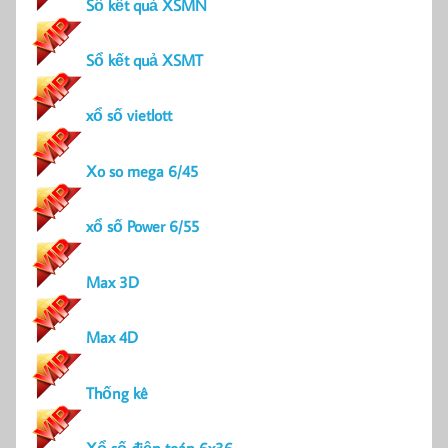
Sổ kết quả XSMN
Sổ kết quả XSMT
xổ số vietlott
Xo so mega 6/45
xổ số Power 6/55
Max 3D
Max 4D
Thống kê