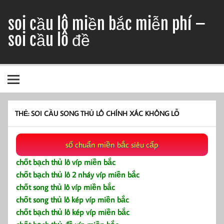
Skip
to
soi cầu lô miền bắc miễn phí –
content
soi cầu lô đề
soi cầu lô miền bắc miễn phí – soi cầu lô đề
THẺ:
SOI CẦU SONG THỦ LÔ CHÍNH XÁC KHÔNG LỖ
số chuẩn miền bắc siêu cấp
chốt bạch thủ lô víp miền bắc
chốt bạch thủ lô 2 nháy víp miền bắc
chốt song thủ lô víp miền bắc
chốt song thủ lô kép víp miền bắc
chốt bạch thủ lô kép víp miền bắc