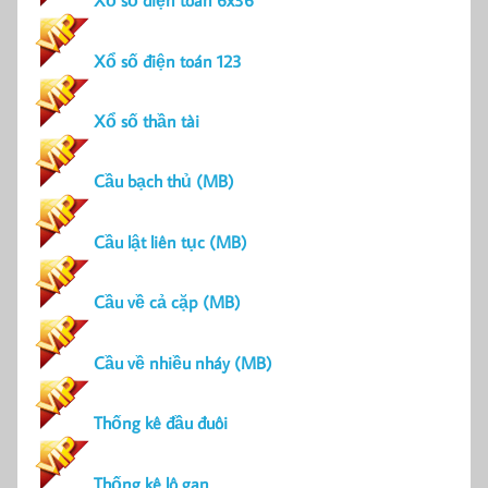
Xổ số điện toán 6x36
Xổ số điện toán 123
Xổ số thần tài
Cầu bạch thủ (MB)
Cầu lật liên tục (MB)
Cầu về cả cặp (MB)
Cầu về nhiều nháy (MB)
Thống kê đầu đuôi
Thống kê lô gan