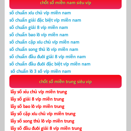
chốt số miền nam siêu víp
số chuẩn xíu chủ víp miền nam
số chuẩn giải đặc biệt víp miền nam
số chuẩn giải 8 víp miền nam
số chuẩn bao lô víp miền nam
số chuẩn cặp xíu chủ víp miền nam
số chuẩn song thủ lô víp miền nam
số chuẩn đầu đuôi giải 8 víp miền nam
số chuẩn đầu đuôi đặc biệt víp miền nam
số chuẩn lô 3 số víp miền nam
chốt số miền trung siêu vip
lấy số xỉu chủ víp miền trung
lấy số giải 8 víp miền trung
lấy số bao lô víp miền trung
lấy số cặp xíu chủ víp miền trung
lấy số song thủ lô víp miền trung
lấy số đầu đuôi giải 8 víp miền trung