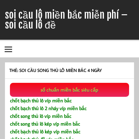
Skip
to
soi cầu lô miền bắc miễn phí –
content
soi cầu lô đề
soi cầu lô miền bắc miễn phí – soi cầu lô đề
THẺ:
SOI CẦU SONG THỦ LÔ MIỀN BẮC 4 NGÀY
số chuẩn miền bắc siêu cấp
chốt bạch thủ lô víp miền bắc
chốt bạch thủ lô 2 nháy víp miền bắc
chốt song thủ lô víp miền bắc
chốt song thủ lô kép víp miền bắc
chốt bạch thủ lô kép víp miền bắc