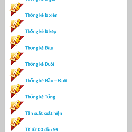
Thống kê lô xiên
Thống kê lô kép
Thống kê Đầu
Thống kê Đuôi
Thống kê Đầu – Đuôi
Thống kê Tổng
Tần suất xuất hiện
TK từ 00 đến 99