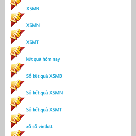
XSMB
XSMN
XSMT
kết quả hôm nay
Sổ kết quả XSMB
Sổ kết quả XSMN
Sổ kết quả XSMT
xổ số vietlott