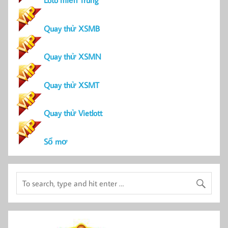
Loto miền Trung
Quay thử XSMB
Quay thử XSMN
Quay thử XSMT
Quay thử Vietlott
Sổ mơ