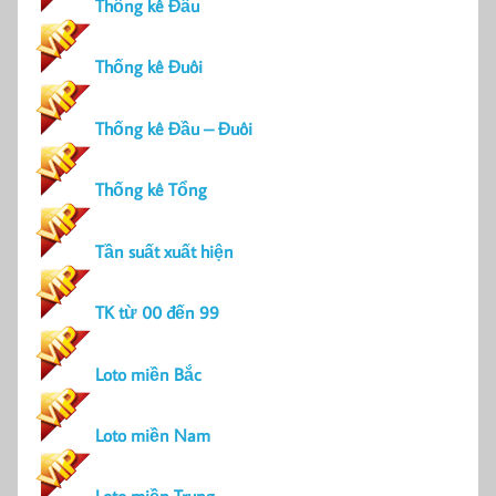
Thống kê Đầu
Thống kê Đuôi
Thống kê Đầu – Đuôi
Thống kê Tổng
Tần suất xuất hiện
TK từ 00 đến 99
Loto miền Bắc
Loto miền Nam