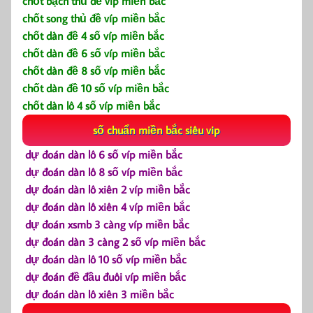
chốt bạch thủ đề víp miền bắc
chốt song thủ đề víp miền bắc
chốt dàn đề 4 số víp miền bắc
chốt dàn đề 6 số víp miền bắc
chốt dàn đề 8 số víp miền bắc
chốt dàn đề 10 số víp miền bắc
chốt dàn lô 4 số víp miền bắc
số chuẩn miền bắc siêu vip
dự đoán dàn lô 6 số víp miền bắc
dự đoán dàn lô 8 số víp miền bắc
dự đoán dàn lô xiên 2 víp miền bắc
dự đoán dàn lô xiên 4 víp miền bắc
dự đoán xsmb 3 càng víp miền bắc
dự đoán dàn 3 càng 2 số víp miền bắc
dự đoán dàn lô 10 số víp miền bắc
dự đoán đề đầu đuôi víp miền bắc
dự đoán dàn lô xiên 3 miền bắc