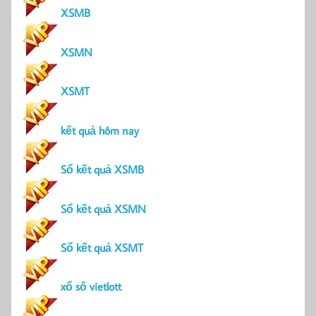
XSMB
XSMN
XSMT
kết quả hôm nay
Sổ kết quả XSMB
Sổ kết quả XSMN
Sổ kết quả XSMT
xổ số vietlott