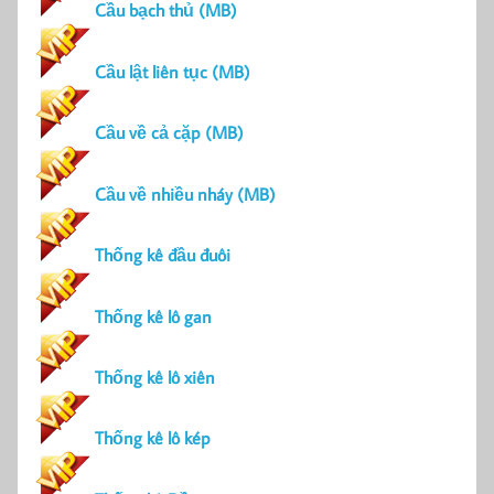
Cầu bạch thủ (MB)
Cầu lật liên tục (MB)
Cầu về cả cặp (MB)
Cầu về nhiều nháy (MB)
Thống kê đầu đuôi
Thống kê lô gan
Thống kê lô xiên
Thống kê lô kép