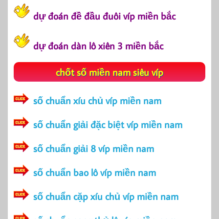
dự đoán đề đầu đuôi víp miền bắc
dự đoán dàn lô xiên 3 miền bắc
chốt số miền nam siêu víp
số chuẩn xíu chủ víp miền nam
số chuẩn giải đặc biệt víp miền nam
số chuẩn giải 8 víp miền nam
số chuẩn bao lô víp miền nam
số chuẩn cặp xíu chủ víp miền nam