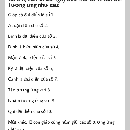
Tương ứng như sau:
Giáp có đại diện là số 1,
Ất đại diện cho số 2,
Bính là đại diện của số 3,
Đinh là biểu hiện của số 4,
Mậu là đại diện của số 5,
Kỷ là đại diện của số 6,
Canh là đại diện của số 7,
Tân tương ứng với 8,
Nhâm tương ứng với 9,
Quí đại diện cho số 10.
Mặt khác, 12 con giáp cũng nắm giữ các số tương ứng
như sau: