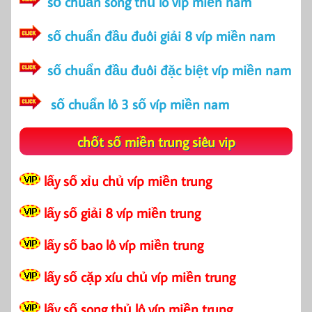
số chuẩn song thủ lô víp miền nam
số chuẩn đầu đuôi giải 8 víp miền nam
số chuẩn đầu đuôi đặc biệt víp miền nam
số chuẩn lô 3 số víp miền nam
chốt số miền trung siêu vip
lấy số xỉu chủ víp miền trung
lấy số giải 8 víp miền trung
lấy số bao lô víp miền trung
lấy số cặp xíu chủ víp miền trung
lấy số song thủ lô víp miền trung