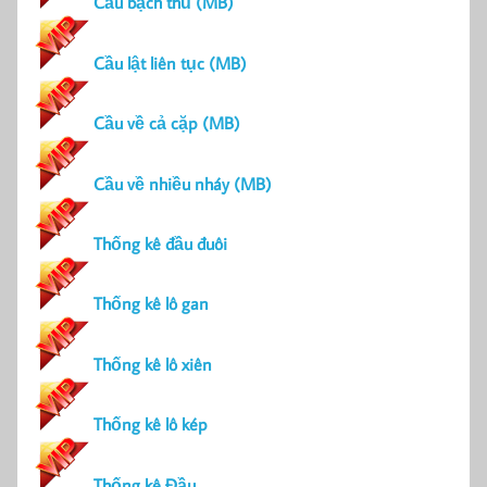
Cầu bạch thủ (MB)
Cầu lật liên tục (MB)
Cầu về cả cặp (MB)
Cầu về nhiều nháy (MB)
Thống kê đầu đuôi
Thống kê lô gan
Thống kê lô xiên
Thống kê lô kép
Thống kê Đầu