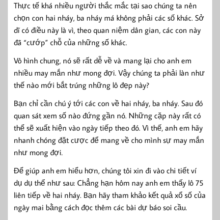
Thực tế khá nhiều người thắc mắc tại sao chúng ta nên
chọn con hai nháy, ba nháy má không phải các số khác. Sở
dĩ có điều này là vì, theo quan niệm dân gian, các con này
đã “cướp” chỗ của những số khác.
Vô hình chung, nó sẽ rất dễ về và mang lại cho anh em
nhiều may mắn như mong đợi. Vậy chúng ta phải làn như
thế nào mới bắt trúng những lô đẹp này?
Bạn chỉ cần chú ý tới các con về hai nháy, ba nháy. Sau đó
quan sát xem số nào đứng gần nó. Những cặp này rất có
thể sẽ xuất hiện vào ngày tiếp theo đó. Vì thế, anh em hãy
nhanh chóng đặt cược để mang về cho mình sự may mắn
như mong đợi.
Để giúp anh em hiểu hơn, chúng tôi xin đi vào chi tiết ví
dụ dụ thể như sau: Chẳng hạn hôm nay anh em thấy lô 75
liên tiếp về hai nháy. Bạn hãy tham khảo kết quả xổ số của
ngày mai bằng cách đọc thêm các bài dự báo soi cầu.