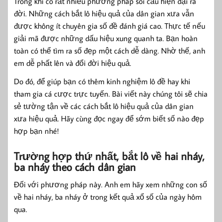
Trong khi có rất nhiều phương pháp soi cầu hiện đại ra
đời. Những cách bắt lô hiệu quả của dân gian xưa vẫn
được không ít chuyên gia số đề đánh giá cao. Thực tế nếu
giải mã được những dấu hiệu xung quanh ta. Bạn hoàn
toàn có thể tìm ra số đẹp một cách dễ dàng. Nhờ thế, anh
em dễ phất lên và đổi đời hiệu quả.
Do đó, để giúp bạn có thêm kinh nghiệm lô đề hay khi
tham gia cá cược trực tuyến. Bài viết này chúng tôi sẽ chia
sẻ tường tận về các cách bắt lô hiệu quả của dân gian
xưa hiệu quả. Hãy cùng đọc ngay để sớm biết số nào đẹp
hợp bạn nhé!
Trường hợp thứ nhất, bắt lô về hai nháy,
ba nháy theo cách dân gian
Đối với phương pháp này. Anh em hãy xem những con số
về hai nháy, ba nháy ở trong kết quả xổ số của ngày hôm
qua.