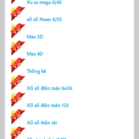
Xo so mega 6/45
xổ số Power 6/55
Max 3D
Max 4D
Thống kê
Xổ số điện toán 6x36
Xổ số điện toán 123
Xổ số thần tài