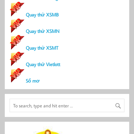
Quay thử XSMB
Quay thử XSMN
Quay thử XSMT
Quay thử Vietlott
Sổ mơ