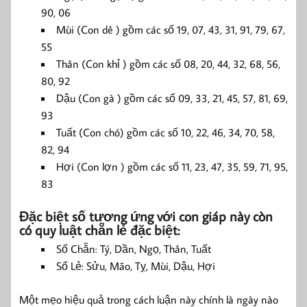
90, 06
Mùi (Con dê ) gồm các số 19, 07, 43, 31, 91, 79, 67,
55
Thân (Con khỉ ) gồm các số 08, 20, 44, 32, 68, 56,
80, 92
Dậu (Con gà ) gồm các số 09, 33, 21, 45, 57, 81, 69,
93
Tuất (Con chó) gồm các số 10, 22, 46, 34, 70, 58,
82, 94
Hợi (Con lợn ) gồm các số 11, 23, 47, 35, 59, 71, 95,
83
Đặc biệt số tương ứng với con giáp này còn
có quy luật chẵn lẻ đặc biệt:
Số Chẵn: Tý, Dần, Ngọ, Thân, Tuất
Số Lẻ: Sửu, Mão, Tỵ, Mùi, Dậu, Hợi
Một mẹo hiệu quả trong cách luận này chính là ngày nào