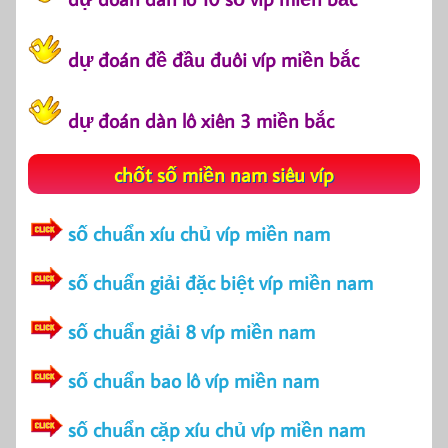
dự đoán đề đầu đuôi víp miền bắc
dự đoán dàn lô xiên 3 miền bắc
chốt số miền nam siêu víp
số chuẩn xíu chủ víp miền nam
số chuẩn giải đặc biệt víp miền nam
số chuẩn giải 8 víp miền nam
số chuẩn bao lô víp miền nam
số chuẩn cặp xíu chủ víp miền nam