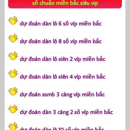
số chuẩn miền bắc siêu vip
dự đoán dàn lô 6 số víp miền bắc
dự đoán dàn lô 8 số víp miền bắc
dự đoán dàn lô xiên 2 víp miền bắc
dự đoán dàn lô xiên 4 víp miền bắc
dự đoán xsmb 3 càng víp miền bắc
dự đoán dàn 3 càng 2 số víp miền bắc
dự đoán dàn lô 10 số víp miền bắc