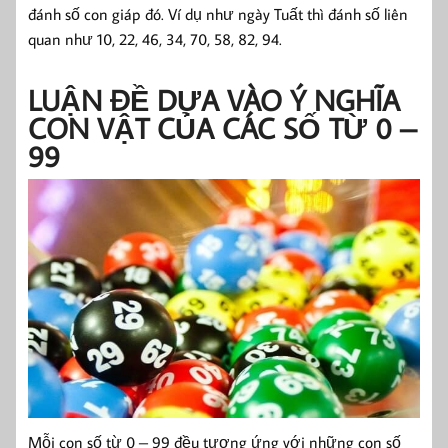
đánh số con giáp đó. Ví dụ như ngày Tuất thì đánh số liên
quan như 10, 22, 46, 34, 70, 58, 82, 94.
LUẬN ĐỀ DỰA VÀO Ý NGHĨA
CON VẬT CỦA CÁC SỐ TỪ 0 –
99
Mỗi con số từ 0 – 99 đều tương ứng với những con số