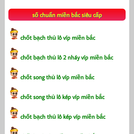
số chuẩn miền bắc siêu cấp
chốt bạch thủ lô víp miền bắc
chốt bạch thủ lô 2 nháy víp miền bắc
chốt song thủ lô víp miền bắc
chốt song thủ lô kép víp miền bắc
chốt bạch thủ lô kép víp miền bắc