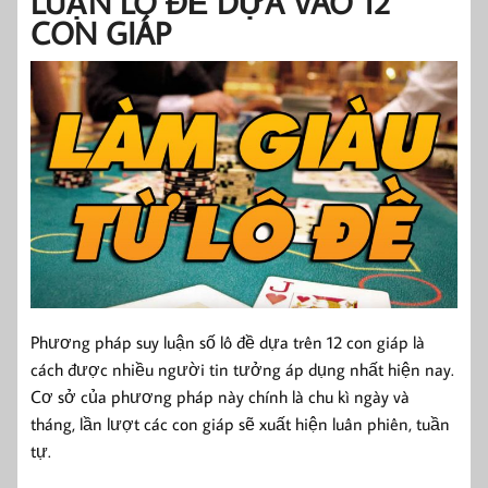
LUẬN LÔ ĐỀ DỰA VÀO 12
CON GIÁP
Phương pháp suy luận số lô đề dựa trên 12 con giáp là
cách được nhiều người tin tưởng áp dụng nhất hiện nay.
Cơ sở của phương pháp này chính là chu kì ngày và
tháng, lần lượt các con giáp sẽ xuất hiện luân phiên, tuần
tự.