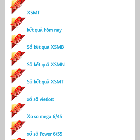
XSMT
kết quả hôm nay
Sổ kết quả XSMB
Sổ kết quả XSMN
Sổ kết quả XSMT
xổ số vietlott
Xo so mega 6/45
xổ số Power 6/55