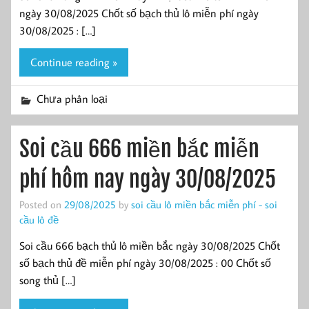
ngày 30/08/2025 Chốt số bạch thủ lô miễn phí ngày
30/08/2025 : […]
Continue reading »
Chưa phân loại
Soi cầu 666 miền bắc miễn
phí hôm nay ngày 30/08/2025
Posted on
29/08/2025
by
soi cầu lô miền bắc miễn phí - soi
cầu lô đề
Soi cầu 666 bạch thủ lô miền bắc ngày 30/08/2025 Chốt
số bạch thủ đề miễn phí ngày 30/08/2025 : 00 Chốt số
song thủ […]