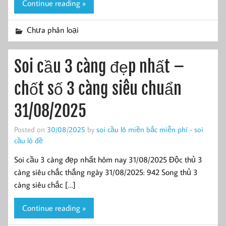
Continue reading »
Chưa phân loại
Soi cầu 3 càng đẹp nhất –
chốt số 3 càng siêu chuẩn
31/08/2025
Posted on
30/08/2025
by
soi cầu lô miền bắc miễn phí - soi
cầu lô đề
Soi cầu 3 càng đẹp nhất hôm nay 31/08/2025 Độc thủ 3
càng siêu chắc thắng ngày 31/08/2025: 942 Song thủ 3
càng siêu chắc […]
Continue reading »