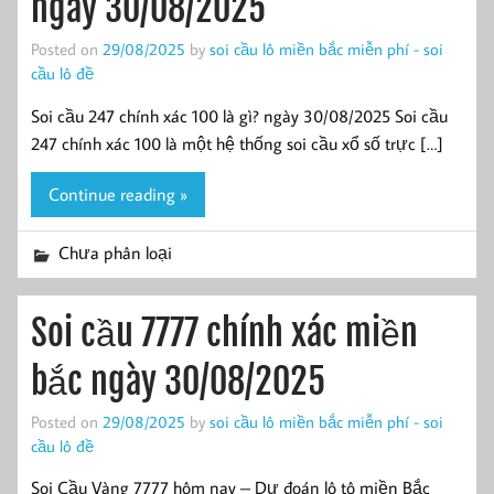
ngày 30/08/2025
Posted on
29/08/2025
by
soi cầu lô miền bắc miễn phí - soi
cầu lô đề
Soi cầu 247 chính xác 100 là gì? ngày 30/08/2025 Soi cầu
247 chính xác 100 là một hệ thống soi cầu xổ số trực […]
Continue reading »
Chưa phân loại
Soi cầu 7777 chính xác miền
bắc ngày 30/08/2025
Posted on
29/08/2025
by
soi cầu lô miền bắc miễn phí - soi
cầu lô đề
Soi Cầu Vàng 7777 hôm nay – Dự đoán lô tô miền Bắc