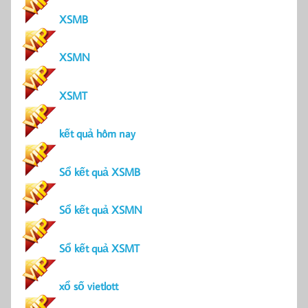
XSMB
XSMN
XSMT
kết quả hôm nay
Sổ kết quả XSMB
Sổ kết quả XSMN
Sổ kết quả XSMT
xổ số vietlott