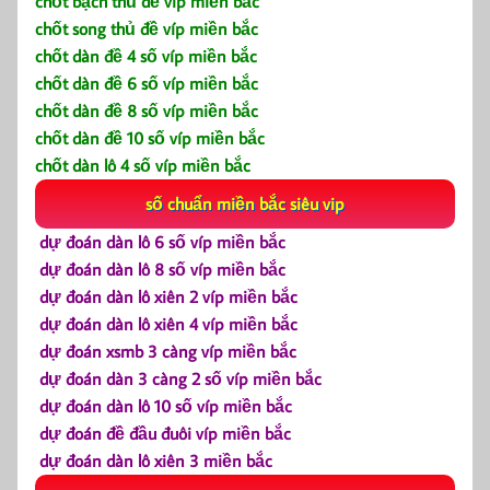
chốt bạch thủ đề víp miền bắc
chốt song thủ đề víp miền bắc
chốt dàn đề 4 số víp miền bắc
chốt dàn đề 6 số víp miền bắc
chốt dàn đề 8 số víp miền bắc
chốt dàn đề 10 số víp miền bắc
chốt dàn lô 4 số víp miền bắc
số chuẩn miền bắc siêu vip
dự đoán dàn lô 6 số víp miền bắc
dự đoán dàn lô 8 số víp miền bắc
dự đoán dàn lô xiên 2 víp miền bắc
dự đoán dàn lô xiên 4 víp miền bắc
dự đoán xsmb 3 càng víp miền bắc
dự đoán dàn 3 càng 2 số víp miền bắc
dự đoán dàn lô 10 số víp miền bắc
dự đoán đề đầu đuôi víp miền bắc
dự đoán dàn lô xiên 3 miền bắc