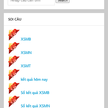
Search
SOI CẦU
XSMB
XSMN
XSMT
kết quả hôm nay
Sổ kết quả XSMB
Sổ kết quả XSMN