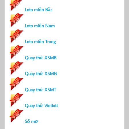
Loto miền Bắc
Loto miền Nam
Loto miền Trung
Quay thử XSMB
Quay thử XSMN
Quay thử XSMT
Quay thử Vietlott
Sổ mơ