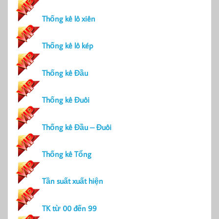
Thống kê lô xiên
Thống kê lô kép
Thống kê Đầu
Thống kê Đuôi
Thống kê Đầu – Đuôi
Thống kê Tổng
Tần suất xuất hiện
TK từ 00 đến 99