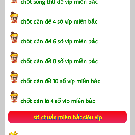
chốt song thủ đề víp miền bắc
chốt dàn đề 4 số víp miền bắc
chốt dàn đề 6 số víp miền bắc
chốt dàn đề 8 số víp miền bắc
chốt dàn đề 10 số víp miền bắc
chốt dàn lô 4 số víp miền bắc
số chuẩn miền bắc siêu vip