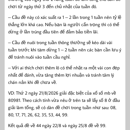
chơi từ ngày thứ 3 đến chủ nhật của tuần đó.
– Cầu đề này có xác suất ra 1 – 2 lần trong 1 tuần nên tỷ lệ
thắng lớn khá cao. Nếu bạn là người cẩn trọng thì có thể
dừng ở lần trúng đầu tiên để đảm bảo tiền lãi.
– Cầu đề nuôi trong tuần thông thường sẽ kéo dài vài
tuần trước khi tạm dừng 1 – 2 tuần nên các bạn cần lưu ý
để tránh nuôi vào tuần cầu nghỉ.
– Với ai thích chơi thêm lô có thể nhặt ra một vài con đẹp
nhất để đánh, vừa tăng thêm lợi nhuận và tránh tâm lý
chán nản khi đề chưa về.
VD: Thứ 2 ngày 21/8/2026 giải đặc biệt của xổ số mb về
80981. Theo cách tính vừa nêu ở trên ta sẽ lấy số 8 ở đầu
giải làm tổng, sẽ có dàn đề chơi trong tuần như sau: 08,
80, 17, 71, 26, 62, 35, 53, 44, 99.
Kết quả đề về 44 ngày 22/8 và ngày 25/8 đề về 99.