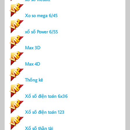
Xo so mega 6/45
xổ số Power 6/55
Max 3D
Max 4D
Thống kê
Xổ số điện toán 6x36
Xổ số điện toán 123
Xổ số thần tài