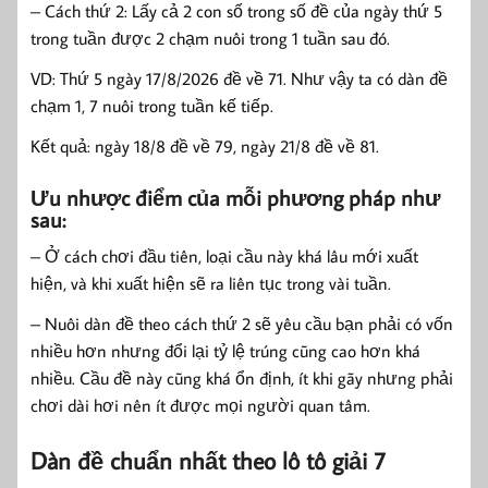
– Cách thứ 2: Lấy cả 2 con số trong số đề của ngày thứ 5
trong tuần được 2 chạm nuôi trong 1 tuần sau đó.
VD: Thứ 5 ngày 17/8/2026 đề về 71. Như vậy ta có dàn đề
chạm 1, 7 nuôi trong tuần kế tiếp.
Kết quả: ngày 18/8 đề về 79, ngày 21/8 đề về 81.
Ưu nhược điểm của mỗi phương pháp như
sau:
– Ở cách chơi đầu tiên, loại cầu này khá lâu mới xuất
hiện, và khi xuất hiện sẽ ra liên tục trong vài tuần.
– Nuôi dàn đề theo cách thứ 2 sẽ yêu cầu bạn phải có vốn
nhiều hơn nhưng đổi lại tỷ lệ trúng cũng cao hơn khá
nhiều. Cầu đề này cũng khá ổn định, ít khi gãy nhưng phải
chơi dài hơi nên ít được mọi người quan tâm.
Dàn đề chuẩn nhất theo lô tô giải 7