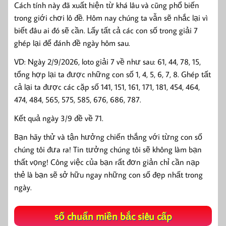
Cách tính này đã xuất hiện từ khá lâu và cũng phổ biến
trong giới chơi lô đề. Hôm nay chúng ta vẫn sẽ nhắc lại vì
biết đâu ai đó sẽ cần. Lấy tất cả các con số trong giải 7
ghép lại để đánh đề ngày hôm sau.
VD: Ngày 2/9/2026, loto giải 7 về như sau: 61, 44, 78, 15,
tổng hợp lại ta được những con số 1, 4, 5, 6, 7, 8. Ghép tất
cả lại ta được các cặp số 141, 151, 161, 171, 181, 454, 464,
474, 484, 565, 575, 585, 676, 686, 787.
Kết quả ngày 3/9 đề về 71.
Bạn hãy thử và tận hưởng chiến thắng với từng con số
chúng tôi đưa ra! Tin tưởng chúng tôi sẽ không làm bạn
thất vọng! Công việc của bạn rất đơn giản chỉ cần nạp
thẻ là bạn sẽ sở hữu ngay những con số đẹp nhất trong
ngày.
số chuẩn miền bắc siêu cấp