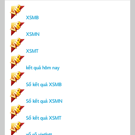
XSMB
XSMN
XSMT
kết quả hôm nay
Sổ kết quả XSMB
Sổ kết quả XSMN
Sổ kết quả XSMT
xổ số vietlott