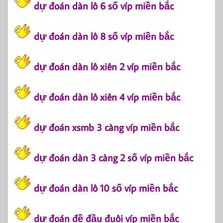
dự đoán dàn lô 6 số víp miền bắc
dự đoán dàn lô 8 số víp miền bắc
dự đoán dàn lô xiên 2 víp miền bắc
dự đoán dàn lô xiên 4 víp miền bắc
dự đoán xsmb 3 càng víp miền bắc
dự đoán dàn 3 càng 2 số víp miền bắc
dự đoán dàn lô 10 số víp miền bắc
dự đoán đề đầu đuôi víp miền bắc