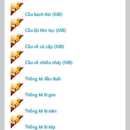
Cầu bạch thủ (MB)
Cầu lật liên tục (MB)
Cầu về cả cặp (MB)
Cầu về nhiều nháy (MB)
Thống kê đầu đuôi
Thống kê lô gan
Thống kê lô xiên
Thống kê lô kép