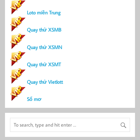
Loto miền Trung
Quay thử XSMB
Quay thử XSMN
Quay thử XSMT
Quay thử Vietlott
Sổ mơ