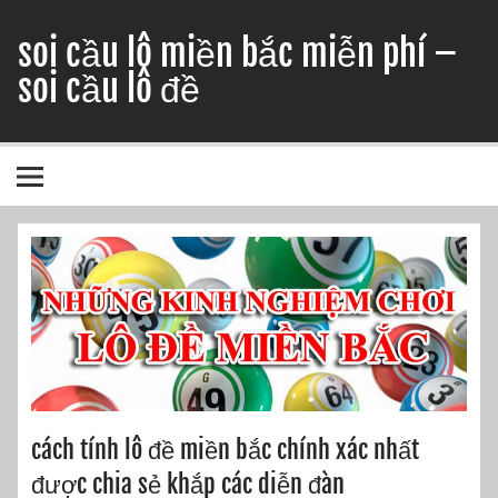
Skip
to
soi cầu lô miền bắc miễn phí –
content
soi cầu lô đề
soi cầu lô miền bắc miễn phí – soi cầu lô đề
cách tính lô đề miền bắc chính xác nhất
được chia sẻ khắp các diễn đàn