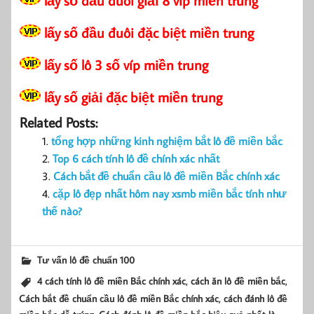
lấy số đầu đuôi đặc biệt miền trung
lấy số lô 3 số víp miền trung
lấy số giải đặc biệt miền trung
Related Posts:
tổng hợp những kinh nghiệm bắt lô đề miền bắc
Top 6 cách tính lô đề chính xác nhất
Cách bắt đề chuẩn cầu lô đề miền Bắc chính xác
cặp lô đẹp nhất hôm nay xsmb miền bắc tính như
thế nào?
Tư vấn lô đề chuẩn 100
,
,
4 cách tính lô đề miền Bắc chính xác
cách ăn lô đề miền bắc
,
Cách bắt đề chuẩn cầu lô đề miền Bắc chính xác
cách đánh lô đề