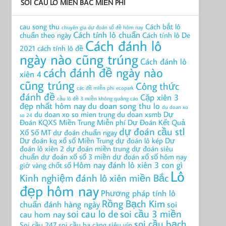
SOI CẦU LÔ MIỀN BẮC MIỄN PHÍ
cau song thu
Cách bắt lô
chuyên gia dự đoán số đề hôm nay
Cách tính lô chuẩn
chuẩn theo ngày
Cách tính lô De
Cách đánh lô
2021
cách tính lô đề
ngày nào cũng trúng
Cách đánh lô
cách đánh đề ngày nào
xiên 4
cũng trúng
Công thức
các đề miễn phí ecopark
đánh đề
Cặp xiên 3
cầu lô đề 3 miền không quảng cáo
đẹp nhất hôm nay
du doan song thu lo
du doan xo
du doan xo so mien trung
du doan xsmb
Dự
so 24
Đoán KQXS Miền Trung Miễn phí
Dự Đoán Kết Quả
dự đoán cầu stl
Xổ Số MT
dự đoán chuẩn ngay
Dự đoán kq xổ số Miền Trung
dự đoán lô kép
Dự
đoán lô xiên 2
dự đoán miền trung
dự đoán siêu
chuẩn
dự đoán xổ số 3 miền
dự đoán xổ số hôm nay
Hôm nay đánh lô xiên 3 con gì
giờ vàng chốt số
Lô
Kinh nghiệm đánh lô xiên miền Bắc
đẹp hôm nay
Phương pháp tính lô
Rồng Bạch Kim
chuẩn đánh hàng ngày
soi
soi cau lo de
soi cầu 3 miền
cau hom nay
soi cầu bạch
Soi cầu 247
soi cầu ba càng siêu víp