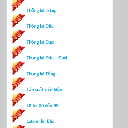
Thống kê lô kép
Thống kê Đầu
Thống kê Đuôi
Thống kê Đầu – Đuôi
Thống kê Tổng
Tần suất xuất hiện
TK từ 00 đến 99
Loto miền Bắc