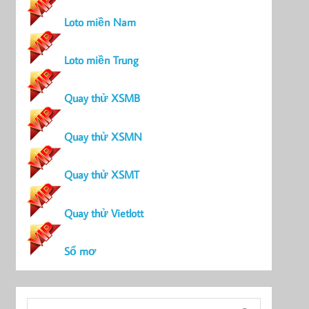
Loto miền Nam
Loto miền Trung
Quay thử XSMB
Quay thử XSMN
Quay thử XSMT
Quay thử Vietlott
Sổ mơ