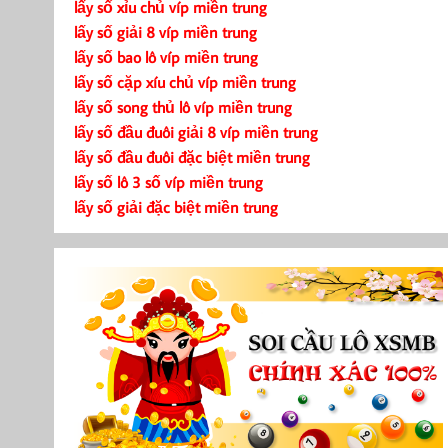
lấy số xỉu chủ víp miền trung
lấy số giải 8 víp miền trung
lấy số bao lô víp miền trung
lấy số cặp xíu chủ víp miền trung
lấy số song thủ lô víp miền trung
lấy số đầu đuôi giải 8 víp miền trung
lấy số đầu đuôi đặc biệt miền trung
lấy số lô 3 số víp miền trung
lấy số giải đặc biệt miền trung