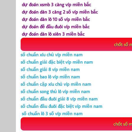
dự đoán xsmb 3 càng víp miền bắc
dự đoán dàn 3 càng 2 số víp miền bắc
dự đoán dàn lô 10 số víp miền bắc
dự đoán đề đầu đuôi víp miền bắc
dự đoán dàn lô xiên 3 miền bắc
chốt số 
số chuẩn xíu chủ víp miền nam
số chuẩn giải đặc biệt víp miền nam
số chuẩn giải 8 víp miền nam
số chuẩn bao lô víp miền nam
số chuẩn cặp xíu chủ víp miền nam
số chuẩn song thủ lô víp miền nam
số chuẩn đầu đuôi giải 8 víp miền nam
số chuẩn đầu đuôi đặc biệt víp miền nam
số chuẩn lô 3 số víp miền nam
chốt số m