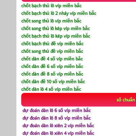
chốt bạch thủ lô víp miền bắc
chốt bạch thủ lô 2 nháy víp miền bắc
chốt song thủ lô víp miền bắc
chốt song thủ lô kép víp miền bắc
chốt bạch thủ lô kép víp miền bắc
chốt bạch thủ đề víp miền bắc
chốt song thủ đề víp miền bắc
chốt dàn đề 4 số víp miền bắc
chốt dàn đề 6 số víp miền bắc
chốt dàn đề 8 số víp miền bắc
chốt dàn đề 10 số víp miền bắc
chốt dàn lô 4 số víp miền bắc
số chuẩn 
dự đoán dàn lô 6 số víp miền bắc
dự đoán dàn lô 8 số víp miền bắc
dự đoán dàn lô xiên 2 víp miền bắc
dự đoán dàn lô xiên 4 víp miền bắc