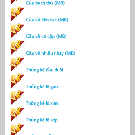
Cầu bạch thủ (MB)
Cầu lật liên tục (MB)
Cầu về cả cặp (MB)
Cầu về nhiều nháy (MB)
Thống kê đầu đuôi
Thống kê lô gan
Thống kê lô xiên
Thống kê lô kép