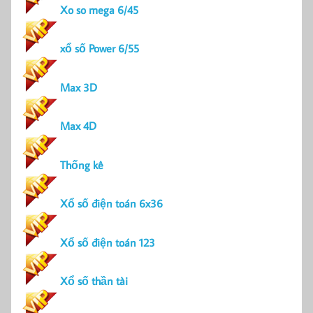
Xo so mega 6/45
xổ số Power 6/55
Max 3D
Max 4D
Thống kê
Xổ số điện toán 6x36
Xổ số điện toán 123
Xổ số thần tài