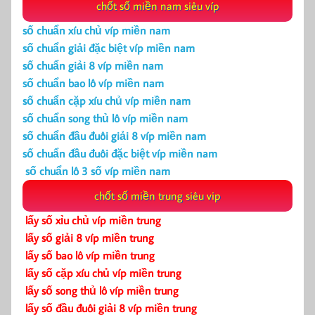
chốt số miền nam siêu víp
số chuẩn xíu chủ víp miền nam
số chuẩn giải đặc biệt víp miền nam
số chuẩn giải 8 víp miền nam
số chuẩn bao lô víp miền nam
số chuẩn cặp xíu chủ víp miền nam
số chuẩn song thủ lô víp miền nam
số chuẩn đầu đuôi giải 8 víp miền nam
số chuẩn đầu đuôi đặc biệt víp miền nam
số chuẩn lô 3 số víp miền nam
chốt số miền trung siêu vip
lấy số xỉu chủ víp miền trung
lấy số giải 8 víp miền trung
lấy số bao lô víp miền trung
lấy số cặp xíu chủ víp miền trung
lấy số song thủ lô víp miền trung
lấy số đầu đuôi giải 8 víp miền trung