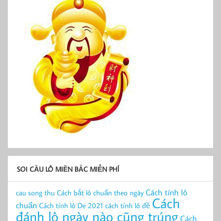
SOI CẦU LÔ MIỀN BẮC MIỄN PHÍ
Cách tính lô
cau song thu
Cách bắt lô chuẩn theo ngày
Cách
chuẩn
Cách tính lô De 2021
cách tính lô đề
đánh lô ngày nào cũng trúng
Cách