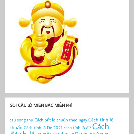
SOI CẦU LÔ MIỀN BẮC MIỄN PHÍ
Cách tính lô
cau song thu
Cách bắt lô chuẩn theo ngày
Cách
chuẩn
Cách tính lô De 2021
cách tính lô đề