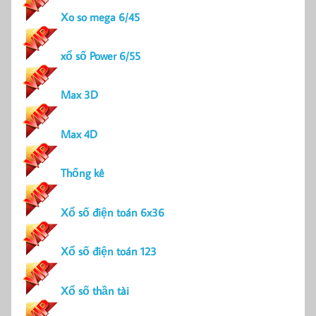
Xo so mega 6/45
xổ số Power 6/55
Max 3D
Max 4D
Thống kê
Xổ số điện toán 6x36
Xổ số điện toán 123
Xổ số thần tài