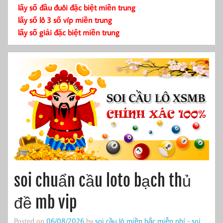
lấy số đầu đuôi đặc biệt miền trung
lấy số lô 3 số víp miền trung
lấy số giải đặc biệt miền trung
soi chuẩn cầu loto bạch thủ
đề mb vip
Posted on
06/08/2026
by
soi cầu lô miền bắc miễn phí - soi