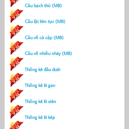
Cầu bạch thủ (MB)
Cầu lật liên tục (MB)
Cầu về cả cặp (MB)
Cầu về nhiều nháy (MB)
Thống kê đầu đuôi
Thống kê lô gan
Thống kê lô xiên
Thống kê lô kép