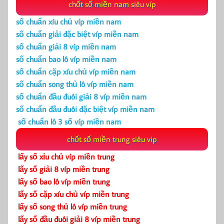
chốt số miền nam siêu víp
số chuẩn xíu chủ víp miền nam
số chuẩn giải đặc biệt víp miền nam
số chuẩn giải 8 víp miền nam
số chuẩn bao lô víp miền nam
số chuẩn cặp xíu chủ víp miền nam
số chuẩn song thủ lô víp miền nam
số chuẩn đầu đuôi giải 8 víp miền nam
số chuẩn đầu đuôi đặc biệt víp miền nam
số chuẩn lô 3 số víp miền nam
chốt số miền trung siêu vip
lấy số xỉu chủ víp miền trung
lấy số giải 8 víp miền trung
lấy số bao lô víp miền trung
lấy số cặp xíu chủ víp miền trung
lấy số song thủ lô víp miền trung
lấy số đầu đuôi giải 8 víp miền trung