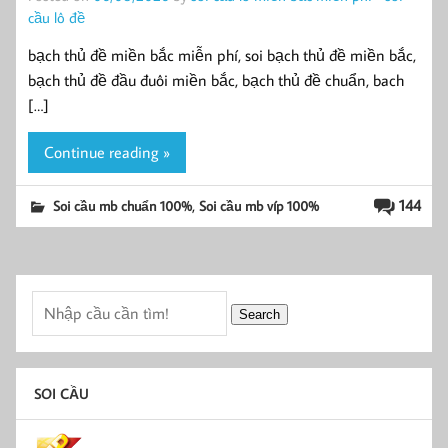
cầu lô đề
bạch thủ đề miền bắc miễn phí, soi bạch thủ đề miền bắc,
bạch thủ đề đầu đuôi miền bắc, bạch thủ đề chuẩn, bach
[…]
Continue reading »
,
144
Soi cầu mb chuẩn 100%
Soi cầu mb víp 100%
Search
SOI CẦU