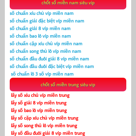
chốt số miền nam siêu víp
số chuẩn xíu chủ víp miền nam
số chuẩn giải đặc biệt víp miền nam
số chuẩn giải 8 víp miền nam
số chuẩn bao lô víp miền nam
số chuẩn cặp xíu chủ víp miền nam
số chuẩn song thủ lô víp miền nam
số chuẩn đầu đuôi giải 8 víp miền nam
số chuẩn đầu đuôi đặc biệt víp miền nam
số chuẩn lô 3 số víp miền nam
chốt số miền trung siêu vip
lấy số xỉu chủ víp miền trung
lấy số giải 8 víp miền trung
lấy số bao lô víp miền trung
lấy số cặp xíu chủ víp miền trung
lấy số song thủ lô víp miền trung
lấy số đầu đuôi giải 8 víp miền trung