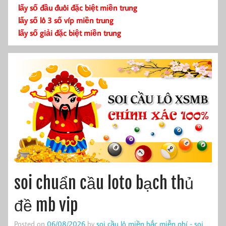
lấy số đầu đuôi đặc biệt miền trung
lấy số lô 3 số víp miền trung
lấy số giải đặc biệt miền trung
soi chuẩn cầu loto bạch thủ
đề mb vip
Posted on
06/08/2026
by
soi cầu lô miền bắc miễn phí - soi