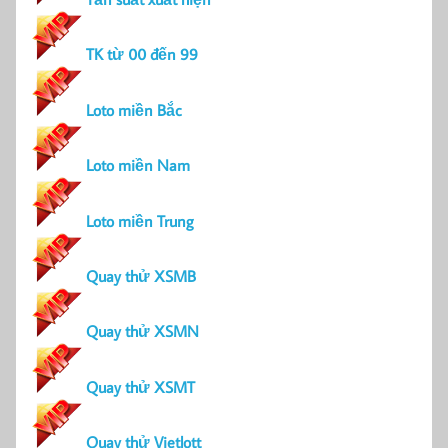
TK từ 00 đến 99
Loto miền Bắc
Loto miền Nam
Loto miền Trung
Quay thử XSMB
Quay thử XSMN
Quay thử XSMT
Quay thử Vietlott