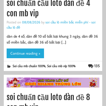
soi chuẩn cầu loto dàn đề 4
con mb vip
Posted on
08/08/2026
by
soi cầu lô miền bắc miễn phí - soi
cầu lô đề
dàn de 4 số, dàn đề 10 số bất bại khung 3 ngày, dàn đề 36
số miền bắc, dàn đề 36 số bất bại […]
Continue reading »
,
135
Soi cầu mb chuẩn 100%
Soi cầu mb víp 100%
soi chuẩn cầu loto dàn đề 8