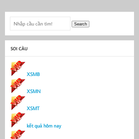
Search
SOI CẦU
XSMB
XSMN
XSMT
kết quả hôm nay