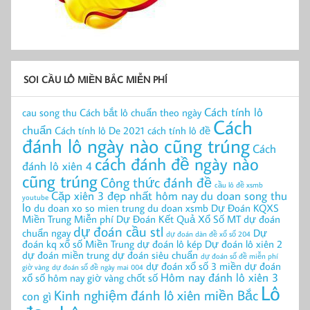
SOI CẦU LÔ MIỀN BẮC MIỄN PHÍ
Cách tính lô
cau song thu
Cách bắt lô chuẩn theo ngày
Cách
chuẩn
Cách tính lô De 2021
cách tính lô đề
đánh lô ngày nào cũng trúng
Cách
cách đánh đề ngày nào
đánh lô xiên 4
cũng trúng
Công thức đánh đề
cầu lô đề xsmb
Cặp xiên 3 đẹp nhất hôm nay
du doan song thu
youtube
lo
du doan xo so mien trung
du doan xsmb
Dự Đoán KQXS
Miền Trung Miễn phí
Dự Đoán Kết Quả Xổ Số MT
dự đoán
dự đoán cầu stl
chuẩn ngay
Dự
dự đoán dàn đề xổ số 204
đoán kq xổ số Miền Trung
dự đoán lô kép
Dự đoán lô xiên 2
dự đoán miền trung
dự đoán siêu chuẩn
dự đoán số đề miễn phí
dự đoán xổ số 3 miền
dự đoán
giờ vàng
dự đoán số đề ngày mai 004
Hôm nay đánh lô xiên 3
xổ số hôm nay
giờ vàng chốt số
Lô
Kinh nghiệm đánh lô xiên miền Bắc
con gì