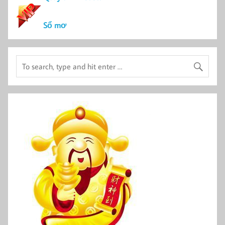
Sổ mơ