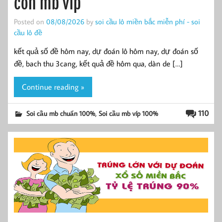
con mb vip
Posted on
08/08/2026
by
soi cầu lô miền bắc miễn phí - soi
cầu lô đề
kết quả số đề hôm nay, dự đoán lô hôm nay, dự đoán số
đề, bach thu 3cang, kết quả đề hôm qua, dàn de […]
Continue reading »
,
110
Soi cầu mb chuẩn 100%
Soi cầu mb víp 100%