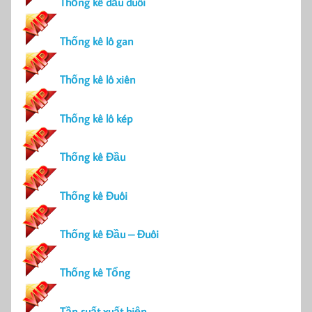
Thống kê đầu đuôi
Thống kê lô gan
Thống kê lô xiên
Thống kê lô kép
Thống kê Đầu
Thống kê Đuôi
Thống kê Đầu – Đuôi
Thống kê Tổng
Tần suất xuất hiện