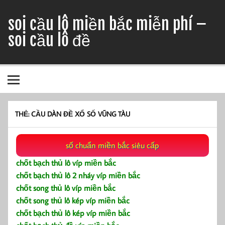
Skip
to
soi cầu lô miền bắc miễn phí –
content
soi cầu lô đề
soi cầu lô miền bắc miễn phí – soi cầu lô đề
THẺ:
CẦU DÀN ĐỀ XỔ SỐ VŨNG TÀU
số chuẩn miền bắc siêu cấp
chốt bạch thủ lô víp miền bắc
chốt bạch thủ lô 2 nháy víp miền bắc
chốt song thủ lô víp miền bắc
chốt song thủ lô kép víp miền bắc
chốt bạch thủ lô kép víp miền bắc