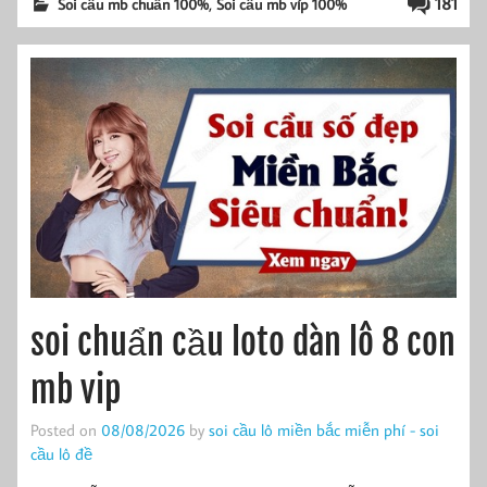
,
181
Soi cầu mb chuẩn 100%
Soi cầu mb víp 100%
soi chuẩn cầu loto dàn lô 8 con
mb vip
Posted on
08/08/2026
by
soi cầu lô miền bắc miễn phí - soi
cầu lô đề