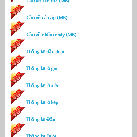
Cầu lật liên tục (MB)
Cầu về cả cặp (MB)
Cầu về nhiều nháy (MB)
Thống kê đầu đuôi
Thống kê lô gan
Thống kê lô xiên
Thống kê lô kép
Thống kê Đầu
Thống kê Đuôi