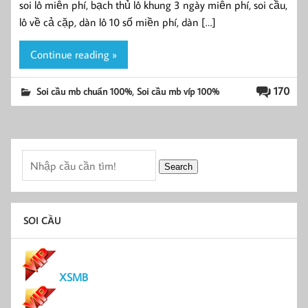
soi lô miễn phí, bạch thủ lô khung 3 ngày miễn phí, soi cầu,
lô về cả cặp, dàn lô 10 số miền phí, dàn […]
Continue reading »
,
170
Soi cầu mb chuẩn 100%
Soi cầu mb víp 100%
Search
SOI CẦU
XSMB