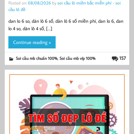
Posted on
08/08/2026
by
soi cầu lô miền bắc miễn phí - soi
cầu lô đề
dan lo 6 so, dàn lô 6 số, dàn lô 6 số miền phí, dan lo 6, dan
lo 4 so, dàn lô 4 số, […]
Continue reading »
,
157
Soi cầu mb chuẩn 100%
Soi cầu mb víp 100%