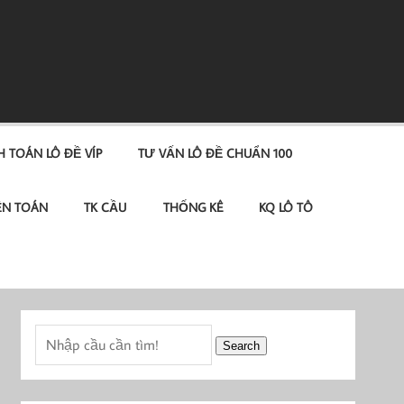
H TOÁN LÔ ĐỀ VÍP
TƯ VẤN LÔ ĐỀ CHUẨN 100
ỆN TOÁN
TK CẦU
THỐNG KÊ
KQ LÔ TÔ
Search