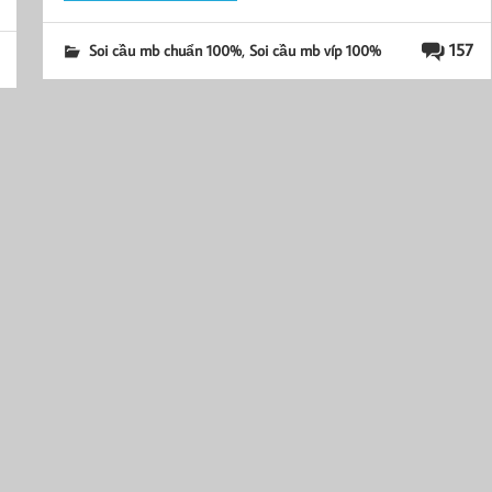
,
157
Soi cầu mb chuẩn 100%
Soi cầu mb víp 100%