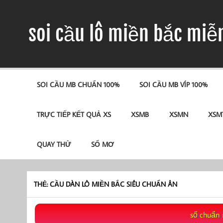
Skip
to
content
soi cầu lô miền bắc miễn
soi cầu lô miền bắc miễn phí – soi cầu lô đề
SOI CẦU MB CHUẨN 100%
SOI CẦU MB VÍP 100%
TRỰC TIẾP KẾT QUẢ XS
XSMB
XSMN
XSM
QUAY THỬ
SỔ MƠ
THẺ:
CẦU DÀN LÔ MIỀN BẮC SIÊU CHUẨN ÂN
số chuẩn 