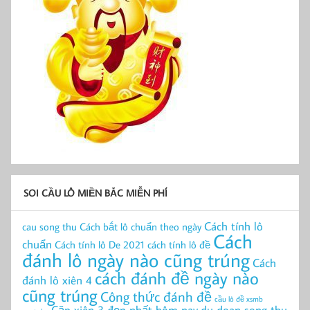
SOI CẦU LÔ MIỀN BẮC MIỄN PHÍ
Cách tính lô
cau song thu
Cách bắt lô chuẩn theo ngày
Cách
chuẩn
Cách tính lô De 2021
cách tính lô đề
đánh lô ngày nào cũng trúng
Cách
cách đánh đề ngày nào
đánh lô xiên 4
cũng trúng
Công thức đánh đề
cầu lô đề xsmb
Cặp xiên 3 đẹp nhất hôm nay
du doan song thu