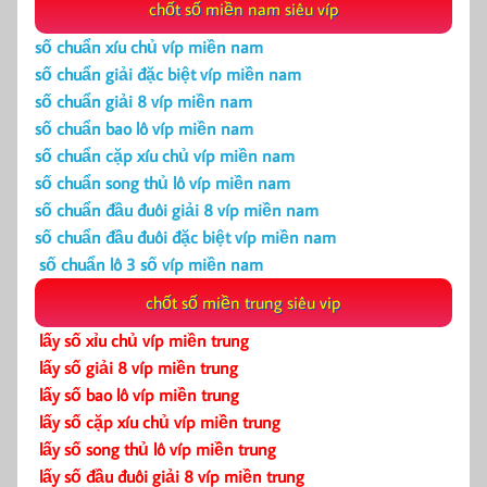
chốt số miền nam siêu víp
số chuẩn xíu chủ víp miền nam
số chuẩn giải đặc biệt víp miền nam
số chuẩn giải 8 víp miền nam
số chuẩn bao lô víp miền nam
số chuẩn cặp xíu chủ víp miền nam
số chuẩn song thủ lô víp miền nam
số chuẩn đầu đuôi giải 8 víp miền nam
số chuẩn đầu đuôi đặc biệt víp miền nam
số chuẩn lô 3 số víp miền nam
chốt số miền trung siêu vip
lấy số xỉu chủ víp miền trung
lấy số giải 8 víp miền trung
lấy số bao lô víp miền trung
lấy số cặp xíu chủ víp miền trung
lấy số song thủ lô víp miền trung
lấy số đầu đuôi giải 8 víp miền trung