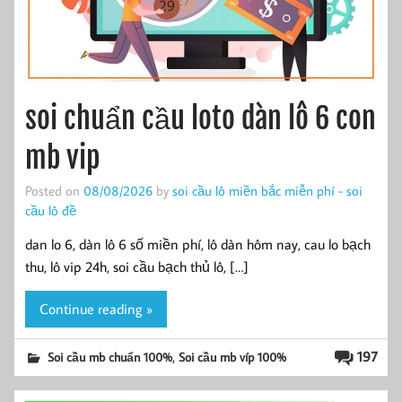
soi chuẩn cầu loto dàn lô 6 con
mb vip
Posted on
08/08/2026
by
soi cầu lô miền bắc miễn phí - soi
cầu lô đề
dan lo 6, dàn lô 6 số miền phí, lô dàn hôm nay, cau lo bạch
thu, lô vip 24h, soi cầu bạch thủ lô, […]
Continue reading »
,
197
Soi cầu mb chuẩn 100%
Soi cầu mb víp 100%