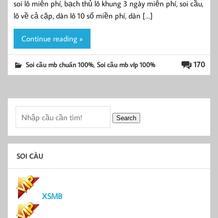
soi lô miễn phí, bạch thủ lô khung 3 ngày miễn phí, soi cầu,
lô về cả cặp, dàn lô 10 số miền phí, dàn […]
Continue reading »
,
170
Soi cầu mb chuẩn 100%
Soi cầu mb víp 100%
Search
SOI CẦU
XSMB