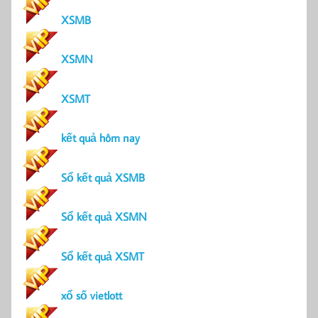
XSMB
XSMN
XSMT
kết quả hôm nay
Sổ kết quả XSMB
Sổ kết quả XSMN
Sổ kết quả XSMT
xổ số vietlott