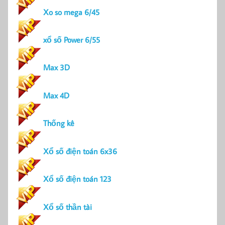
Xo so mega 6/45
xổ số Power 6/55
Max 3D
Max 4D
Thống kê
Xổ số điện toán 6x36
Xổ số điện toán 123
Xổ số thần tài