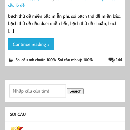
cầu lô đề
bạch thủ đề miền bắc miễn phí, soi bạch thủ đề miền bắc,
bạch thủ đề đầu đuôi miền bắc, bạch thủ đề chuẩn, bach
[…]
Continue reading »
,
144
Soi cầu mb chuẩn 100%
Soi cầu mb víp 100%
Search
SOI CẦU