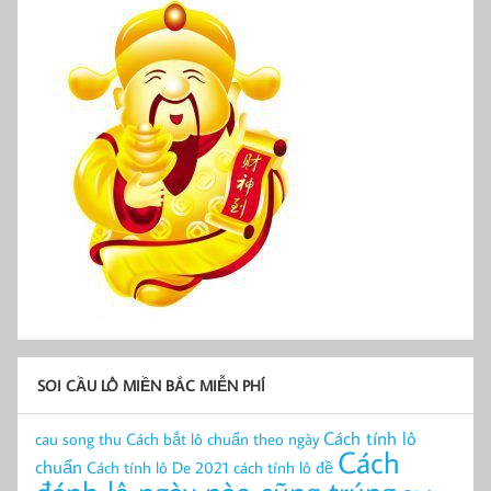
SOI CẦU LÔ MIỀN BẮC MIỄN PHÍ
Cách tính lô
cau song thu
Cách bắt lô chuẩn theo ngày
Cách
chuẩn
Cách tính lô De 2021
cách tính lô đề