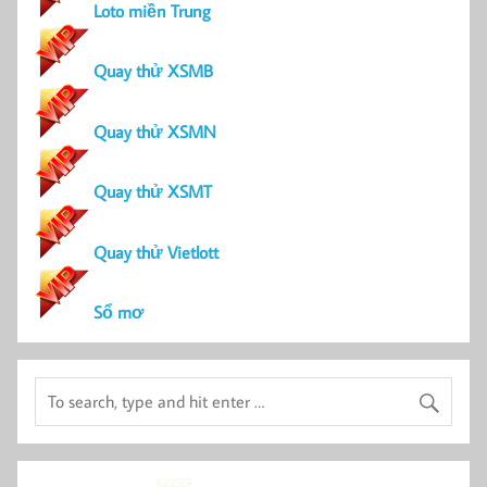
Loto miền Trung
Quay thử XSMB
Quay thử XSMN
Quay thử XSMT
Quay thử Vietlott
Sổ mơ