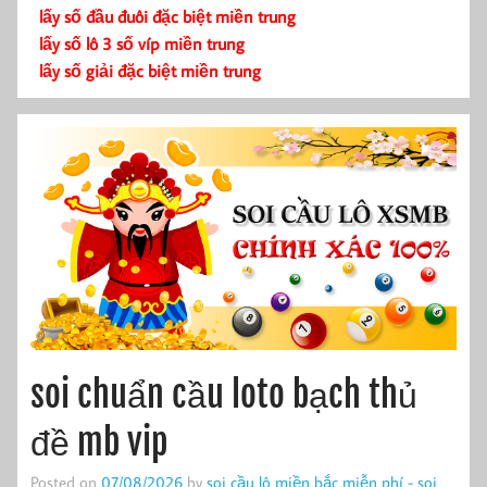
lấy số đầu đuôi đặc biệt miền trung
lấy số lô 3 số víp miền trung
lấy số giải đặc biệt miền trung
soi chuẩn cầu loto bạch thủ
đề mb vip
Posted on
07/08/2026
by
soi cầu lô miền bắc miễn phí - soi