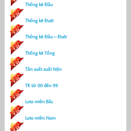
Thống kê Đầu
Thống kê Đuôi
Thống kê Đầu – Đuôi
Thống kê Tổng
Tần suất xuất hiện
TK từ 00 đến 99
Loto miền Bắc
Loto miền Nam