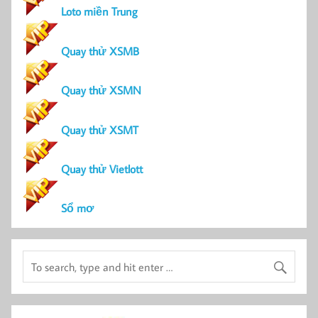
Loto miền Trung
Quay thử XSMB
Quay thử XSMN
Quay thử XSMT
Quay thử Vietlott
Sổ mơ