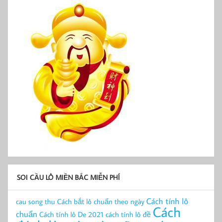
SOI CẦU LÔ MIỀN BẮC MIỄN PHÍ
Cách tính lô
cau song thu
Cách bắt lô chuẩn theo ngày
Cách
chuẩn
Cách tính lô De 2021
cách tính lô đề