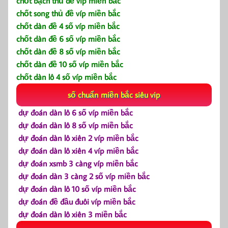
chốt bạch thủ đề víp miền bắc
chốt song thủ đề víp miền bắc
chốt dàn đề 4 số víp miền bắc
chốt dàn đề 6 số víp miền bắc
chốt dàn đề 8 số víp miền bắc
chốt dàn đề 10 số víp miền bắc
chốt dàn lô 4 số víp miền bắc
số chuẩn miền bắc siêu vip
dự đoán dàn lô 6 số víp miền bắc
dự đoán dàn lô 8 số víp miền bắc
dự đoán dàn lô xiên 2 víp miền bắc
dự đoán dàn lô xiên 4 víp miền bắc
dự đoán xsmb 3 càng víp miền bắc
dự đoán dàn 3 càng 2 số víp miền bắc
dự đoán dàn lô 10 số víp miền bắc
dự đoán đề đầu đuôi víp miền bắc
dự đoán dàn lô xiên 3 miền bắc