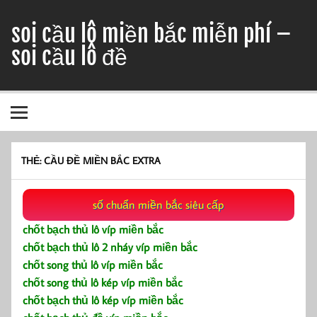
Skip
to
soi cầu lô miền bắc miễn phí –
content
soi cầu lô đề
soi cầu lô miền bắc miễn phí – soi cầu lô đề
THẺ:
CẦU ĐỀ MIỀN BẮC EXTRA
số chuẩn miền bắc siêu cấp
chốt bạch thủ lô víp miền bắc
chốt bạch thủ lô 2 nháy víp miền bắc
chốt song thủ lô víp miền bắc
chốt song thủ lô kép víp miền bắc
chốt bạch thủ lô kép víp miền bắc