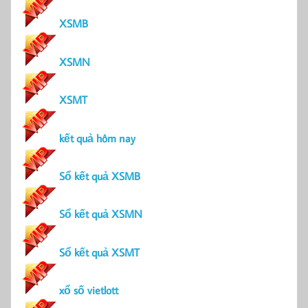
XSMB
XSMN
XSMT
kết quả hôm nay
Sổ kết quả XSMB
Sổ kết quả XSMN
Sổ kết quả XSMT
xổ số vietlott