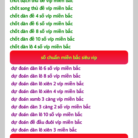
chốt bạch thủ đề víp miền bắc
chốt song thủ đề víp miền bắc
chốt dàn đề 4 số víp miền bắc
chốt dàn đề 6 số víp miền bắc
chốt dàn đề 8 số víp miền bắc
chốt dàn đề 10 số víp miền bắc
chốt dàn lô 4 số víp miền bắc
số chuẩn miền bắc siêu vip
dự đoán dàn lô 6 số víp miền bắc
dự đoán dàn lô 8 số víp miền bắc
dự đoán dàn lô xiên 2 víp miền bắc
dự đoán dàn lô xiên 4 víp miền bắc
dự đoán xsmb 3 càng víp miền bắc
dự đoán dàn 3 càng 2 số víp miền bắc
dự đoán dàn lô 10 số víp miền bắc
dự đoán đề đầu đuôi víp miền bắc
dự đoán dàn lô xiên 3 miền bắc