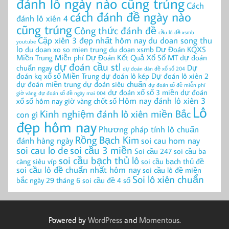
đánh lô ngày nào cũng trúng
Cách
cách đánh đề ngày nào
đánh lô xiên 4
cũng trúng
Công thức đánh đề
cầu lô đề xsmb
Cặp xiên 3 đẹp nhất hôm nay
du doan song thu
youtube
lo
du doan xo so mien trung
du doan xsmb
Dự Đoán KQXS
Miền Trung Miễn phí
Dự Đoán Kết Quả Xổ Số MT
dự đoán
dự đoán cầu stl
chuẩn ngay
Dự
dự đoán dàn đề xổ số 204
đoán kq xổ số Miền Trung
dự đoán lô kép
Dự đoán lô xiên 2
dự đoán miền trung
dự đoán siêu chuẩn
dự đoán số đề miễn phí
dự đoán xổ số 3 miền
dự đoán
giờ vàng
dự đoán số đề ngày mai 004
Hôm nay đánh lô xiên 3
xổ số hôm nay
giờ vàng chốt số
Lô
Kinh nghiệm đánh lô xiên miền Bắc
con gì
đẹp hôm nay
Phương pháp tính lô chuẩn
Rồng Bạch Kim
đánh hàng ngày
soi cau hom nay
soi cau lo de
soi cầu 3 miền
Soi cầu 247
soi cầu ba
soi cầu bạch thủ lô
càng siêu víp
soi cầu bạch thủ đề
soi cầu lô đề chuẩn nhất hôm nay
soi cầu lô đề miền
Soi lô xiên chuẩn
bắc ngày 29 tháng 6
soi cầu đề 4 số
Powered by
WordPress
and
Momentous
.