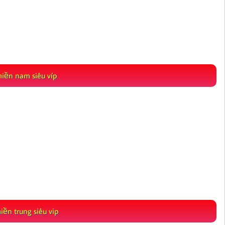
miền nam siêu víp
iền trung siêu vip