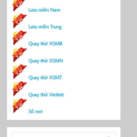
Loto miền Nam
Loto miền Trung
Quay thử XSMB
Quay thử XSMN
Quay thử XSMT
Quay thử Vietlott
Sổ mơ