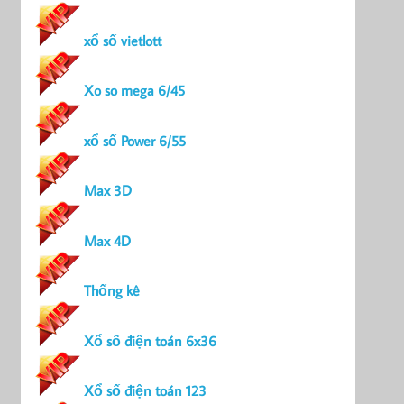
xổ số vietlott
Xo so mega 6/45
xổ số Power 6/55
Max 3D
Max 4D
Thống kê
Xổ số điện toán 6x36
Xổ số điện toán 123