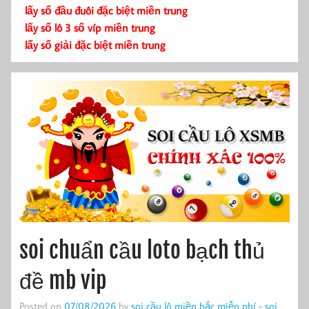
lấy số đầu đuôi đặc biệt miền trung
lấy số lô 3 số víp miền trung
lấy số giải đặc biệt miền trung
soi chuẩn cầu loto bạch thủ
đề mb vip
Posted on
07/08/2026
by
soi cầu lô miền bắc miễn phí - soi