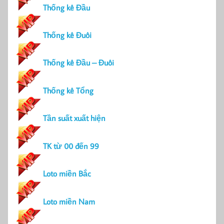
Thống kê Đầu
Thống kê Đuôi
Thống kê Đầu – Đuôi
Thống kê Tổng
Tần suất xuất hiện
TK từ 00 đến 99
Loto miền Bắc
Loto miền Nam