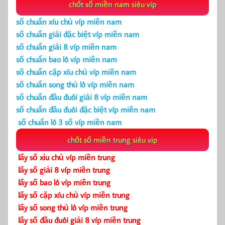
chốt số miền nam siêu víp
số chuẩn xíu chủ víp miền nam
số chuẩn giải đặc biệt víp miền nam
số chuẩn giải 8 víp miền nam
số chuẩn bao lô víp miền nam
số chuẩn cặp xíu chủ víp miền nam
số chuẩn song thủ lô víp miền nam
số chuẩn đầu đuôi giải 8 víp miền nam
số chuẩn đầu đuôi đặc biệt víp miền nam
số chuẩn lô 3 số víp miền nam
chốt số miền trung siêu vip
lấy số xỉu chủ víp miền trung
lấy số giải 8 víp miền trung
lấy số bao lô víp miền trung
lấy số cặp xíu chủ víp miền trung
lấy số song thủ lô víp miền trung
lấy số đầu đuôi giải 8 víp miền trung