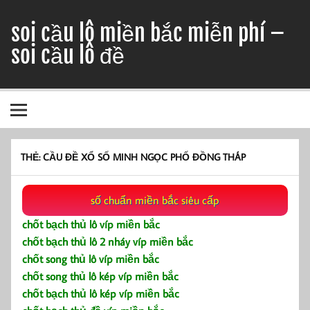
Skip
to
soi cầu lô miền bắc miễn phí –
content
soi cầu lô đề
soi cầu lô miền bắc miễn phí – soi cầu lô đề
THẺ:
CẦU ĐỀ XỔ SỐ MINH NGỌC PHỐ ĐỒNG THÁP
số chuẩn miền bắc siêu cấp
chốt bạch thủ lô víp miền bắc
chốt bạch thủ lô 2 nháy víp miền bắc
chốt song thủ lô víp miền bắc
chốt song thủ lô kép víp miền bắc
chốt bạch thủ lô kép víp miền bắc