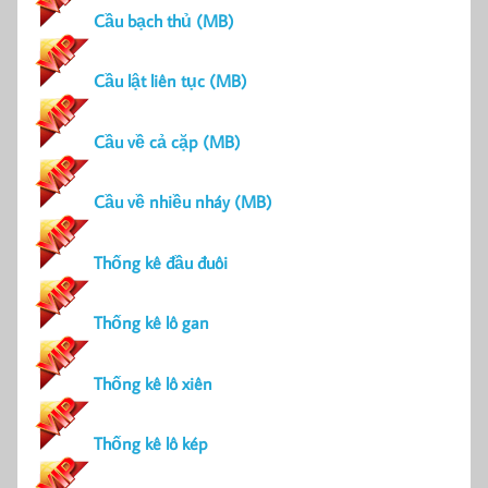
Cầu bạch thủ (MB)
Cầu lật liên tục (MB)
Cầu về cả cặp (MB)
Cầu về nhiều nháy (MB)
Thống kê đầu đuôi
Thống kê lô gan
Thống kê lô xiên
Thống kê lô kép