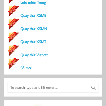
Loto miền Trung
Quay thử XSMB
Quay thử XSMN
Quay thử XSMT
Quay thử Vietlott
Sổ mơ