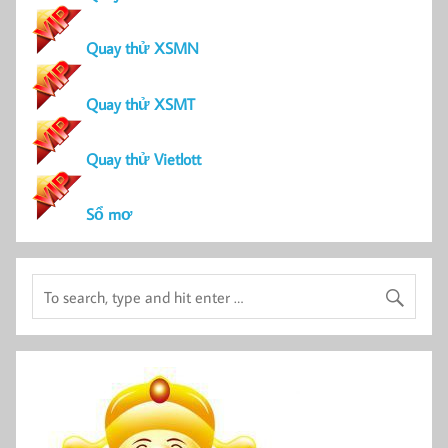
Quay thử XSMN
Quay thử XSMT
Quay thử Vietlott
Sổ mơ