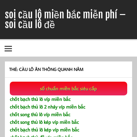
Skip
to
soi cầu lô miền bắc miễn phí –
content
soi cầu lô đề
soi cầu lô miền bắc miễn phí – soi cầu lô đề
THẺ:
CẦU LÔ ĂN THÔNG QUANH NĂM
số chuẩn miền bắc siêu cấp
chốt bạch thủ lô víp miền bắc
chốt bạch thủ lô 2 nháy víp miền bắc
chốt song thủ lô víp miền bắc
chốt song thủ lô kép víp miền bắc
chốt bạch thủ lô kép víp miền bắc