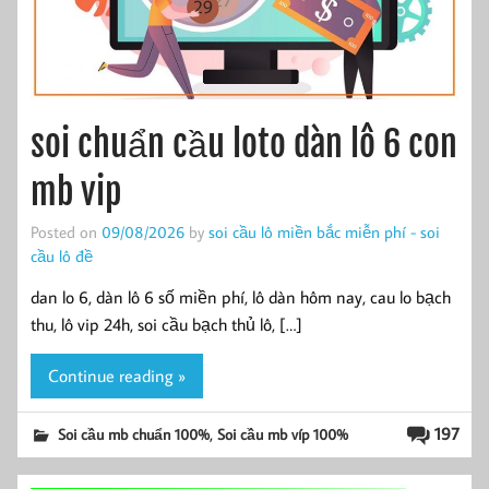
soi chuẩn cầu loto dàn lô 6 con
mb vip
Posted on
09/08/2026
by
soi cầu lô miền bắc miễn phí - soi
cầu lô đề
dan lo 6, dàn lô 6 số miền phí, lô dàn hôm nay, cau lo bạch
thu, lô vip 24h, soi cầu bạch thủ lô, […]
Continue reading »
,
197
Soi cầu mb chuẩn 100%
Soi cầu mb víp 100%