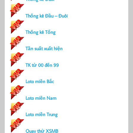
Thống kê Đầu – Đuôi
Thống kê Tổng
Tần suất xuất hiện
TK từ 00 đến 99
Loto miền Bắc
Loto miền Nam
Loto miền Trung
Quay thử XSMB