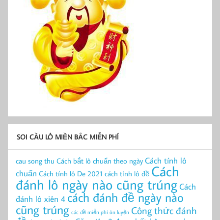
SOI CẦU LÔ MIỀN BẮC MIỄN PHÍ
Cách tính lô
cau song thu
Cách bắt lô chuẩn theo ngày
Cách
chuẩn
Cách tính lô De 2021
cách tính lô đề
đánh lô ngày nào cũng trúng
Cách
cách đánh đề ngày nào
đánh lô xiên 4
cũng trúng
Công thức đánh
các đề miễn phí ôn luyện