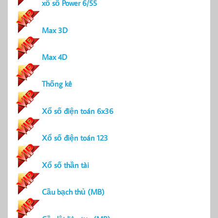
xổ số Power 6/55
Max 3D
Max 4D
Thống kê
Xổ số điện toán 6x36
Xổ số điện toán 123
Xổ số thần tài
Cầu bạch thủ (MB)