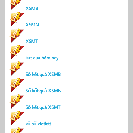
XSMB
XSMN
XSMT
kết quả hôm nay
Sổ kết quả XSMB
Sổ kết quả XSMN
Sổ kết quả XSMT
xổ số vietlott