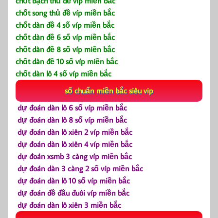
chốt bạch thủ đề víp miền bắc
chốt song thủ đề víp miền bắc
chốt dàn đề 4 số víp miền bắc
chốt dàn đề 6 số víp miền bắc
chốt dàn đề 8 số víp miền bắc
chốt dàn đề 10 số víp miền bắc
chốt dàn lô 4 số víp miền bắc
số chuẩn miền bắc siêu vip
dự đoán dàn lô 6 số víp miền bắc
dự đoán dàn lô 8 số víp miền bắc
dự đoán dàn lô xiên 2 víp miền bắc
dự đoán dàn lô xiên 4 víp miền bắc
dự đoán xsmb 3 càng víp miền bắc
dự đoán dàn 3 càng 2 số víp miền bắc
dự đoán dàn lô 10 số víp miền bắc
dự đoán đề đầu đuôi víp miền bắc
dự đoán dàn lô xiên 3 miền bắc