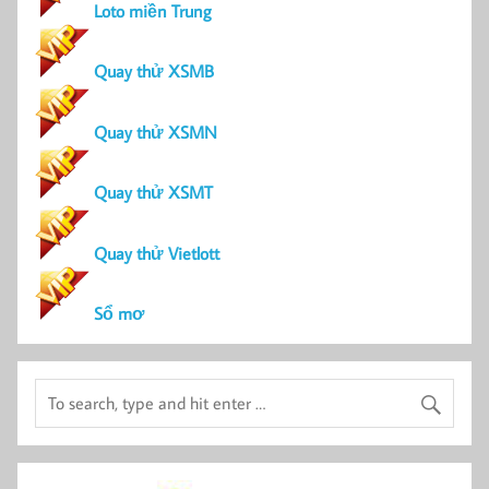
Loto miền Trung
Quay thử XSMB
Quay thử XSMN
Quay thử XSMT
Quay thử Vietlott
Sổ mơ