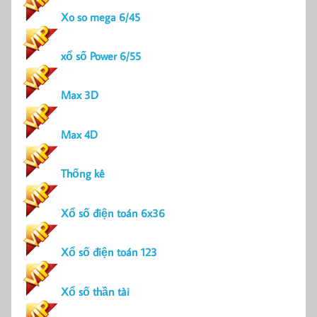
Xo so mega 6/45
xổ số Power 6/55
Max 3D
Max 4D
Thống kê
Xổ số điện toán 6x36
Xổ số điện toán 123
Xổ số thần tài