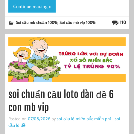
Continue reading »
,
110
Soi cầu mb chuẩn 100%
Soi cầu mb víp 100%
soi chuẩn cầu loto dàn đề 6
con mb vip
Posted on
07/08/2026
by
soi cầu lô miền bắc miễn phí - soi
cầu lô đề