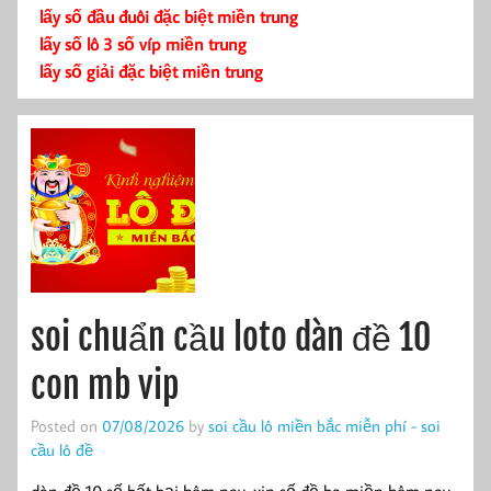
lấy số đầu đuôi đặc biệt miền trung
lấy số lô 3 số víp miền trung
lấy số giải đặc biệt miền trung
soi chuẩn cầu loto dàn đề 10
con mb vip
Posted on
07/08/2026
by
soi cầu lô miền bắc miễn phí - soi
cầu lô đề