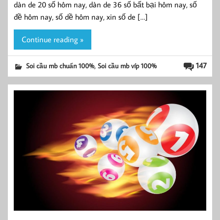
dàn de 20 số hôm nay, dàn de 36 số bất bại hôm nay, số
đề hôm nay, số dề hôm nay, xin số de […]
Continue reading »
,
147
Soi cầu mb chuẩn 100%
Soi cầu mb víp 100%