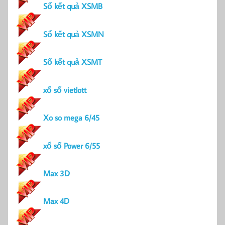
Sổ kết quả XSMB
Sổ kết quả XSMN
Sổ kết quả XSMT
xổ số vietlott
Xo so mega 6/45
xổ số Power 6/55
Max 3D
Max 4D