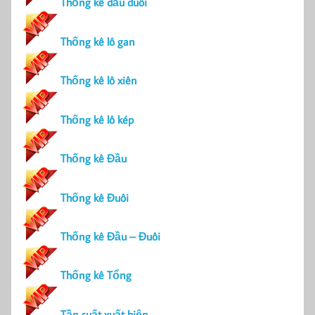
Thống kê đầu đuôi
Thống kê lô gan
Thống kê lô xiên
Thống kê lô kép
Thống kê Đầu
Thống kê Đuôi
Thống kê Đầu – Đuôi
Thống kê Tổng
Tần suất xuất hiện