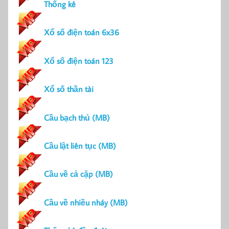
Thống kê
Xổ số điện toán 6x36
Xổ số điện toán 123
Xổ số thần tài
Cầu bạch thủ (MB)
Cầu lật liên tục (MB)
Cầu về cả cặp (MB)
Cầu về nhiều nháy (MB)