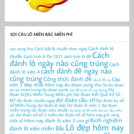
SOI CẦU LÔ MIỀN BẮC MIỄN PHÍ
Cách tính lô
cau song thu
Cách bắt lô chuẩn theo ngày
Cách
chuẩn
Cách tính lô De 2021
cách tính lô đề
đánh lô ngày nào cũng trúng
Cách
cách đánh đề ngày nào
đánh lô xiên 4
cũng trúng
Công thức đánh đề
Cặp
cầu lô đề vip
xiên 3 đẹp nhất hôm nay
du doan song thu lo
du doan
xo so mien trung
du doan xsmb
Dự
dàn đề xsmb tối nay khung
Đoán KQXS Miền Trung Miễn phí
Dự Đoán Kết Quả Xổ Số
dự đoán cầu stl
MT
dự đoán chuẩn ngay
Dự đoán kq xổ
số Miền Trung
dự đoán lô kép
Dự đoán lô xiên 2
dự đoán
miền trung
dự đoán siêu chuẩn
dự đoán số đề miễn phí soi cầu miền
dự đoán xổ số 3 miền
dự đoán xổ số hôm nay
giờ vàng
bắc
Kinh nghiệm
Hôm nay đánh lô xiên 3 con gì
chốt số
Lô đẹp hôm nay
đánh lô xiên miền Bắc