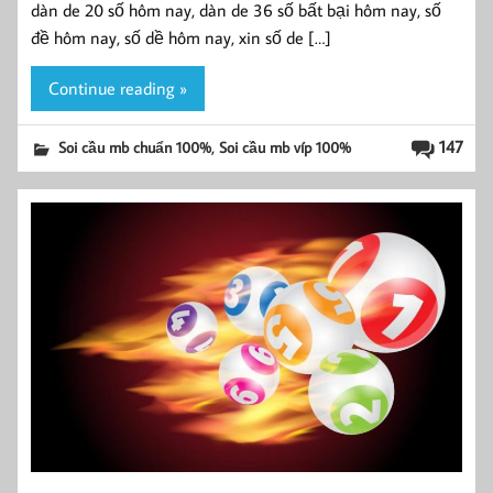
dàn de 20 số hôm nay, dàn de 36 số bất bại hôm nay, số
đề hôm nay, số dề hôm nay, xin số de […]
Continue reading »
,
147
Soi cầu mb chuẩn 100%
Soi cầu mb víp 100%