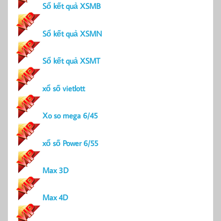
Sổ kết quả XSMB
Sổ kết quả XSMN
Sổ kết quả XSMT
xổ số vietlott
Xo so mega 6/45
xổ số Power 6/55
Max 3D
Max 4D