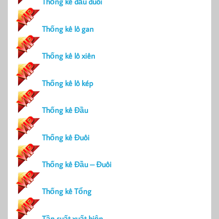
Thống kê đầu đuôi
Thống kê lô gan
Thống kê lô xiên
Thống kê lô kép
Thống kê Đầu
Thống kê Đuôi
Thống kê Đầu – Đuôi
Thống kê Tổng
Tần suất xuất hiện