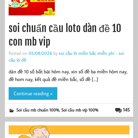
soi chuẩn cầu loto dàn đề 10
con mb vip
Posted on
05/08/2026
by
soi cầu lô miền bắc miễn phí - soi
cầu lô đề
dàn đề 10 số bất bại hôm nay, xin số đề ba miền hôm nay,
đề hom nay, kết quả đề miền bắc, số đề […]
Continue reading »
,
145
Soi cầu mb chuẩn 100%
Soi cầu mb víp 100%