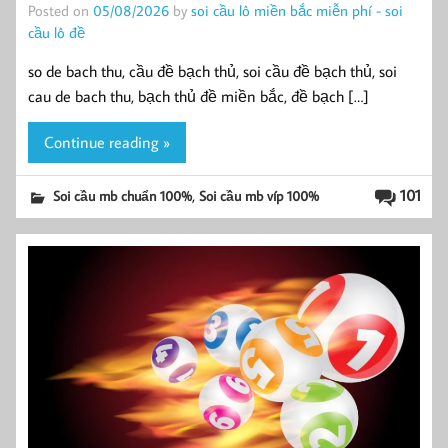
Posted on
05/08/2026
by
soi cầu lô miền bắc miễn phí - soi
cầu lô đề
so de bach thu, cầu đề bạch thủ, soi cầu đề bạch thủ, soi
cau de bach thu, bạch thủ đề miền bắc, đề bạch […]
Continue reading »
,
101
Soi cầu mb chuẩn 100%
Soi cầu mb víp 100%