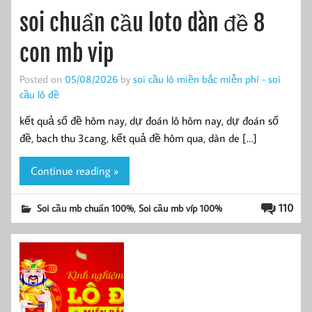
soi chuẩn cầu loto dàn đề 8
con mb vip
Posted on
05/08/2026
by
soi cầu lô miền bắc miễn phí - soi
cầu lô đề
kết quả số đề hôm nay, dự đoán lô hôm nay, dự đoán số
đề, bach thu 3cang, kết quả đề hôm qua, dàn de […]
Continue reading »
,
110
Soi cầu mb chuẩn 100%
Soi cầu mb víp 100%